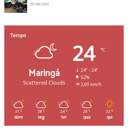
05/08/2026
Tempo
24
℃
Maringá
24º - 24º
52%
Scattered Clouds
2.69 km/h
31
28
24
28
32
℃
℃
℃
℃
℃
dom
seg
ter
qua
qui