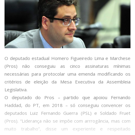
O deputado estadual Homero Figueiredo Lima e Marchese
(Pros) não conseguiu as cinco assinaturas mínimas
necessárias para protocolar uma emenda modificando os
critérios de eleição da Mesa Executiva da Assembleia
Legislativa.
O deputado do Pros – partido que apoiou Fernando
Haddad, do PT, em 2018 – só conseguiu convencer os
deputados Luiz Fernando Guerra (PSL) e Soldado Fruet
(Pros). “Liderança não se impõe com arrrogância, mas com
muito trabalho”, disse um experiente e respeitado