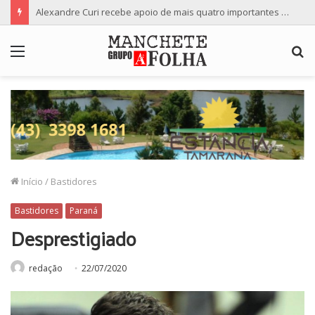
Alexandre Curi recebe apoio de mais quatro importantes partidos para candidatura ao Senado
Menu
P
p
Início
/
Bastidores
Bastidores
Paraná
Desprestigiado
redação
22/07/2020