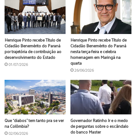
Henrique Pinto recebe Título de
Henrique Pinto recebe Título de
Cidadão Benemérito do Paraná
Cidadão Benemérito do Paraná
por trajetória de contribuição ao
nesta terça-feira e celebra
desenvolvimento do Estado
homenagem em Maringá na
quarta
01/07/2026
26/06/2026
Que “diabos” tem tanto pra se ver
Governador Ratinho Jr e o medo
na Colômbia?
de perguntas sobre o escândalo
do banco Master
02/06/2026