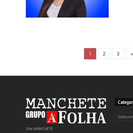
1
2
3
»
Categor
Categor
Site MANCHETE