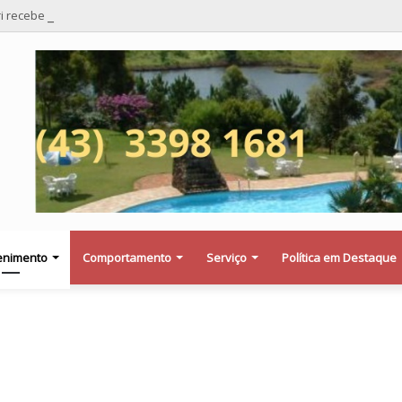
i recebe apoio de mais quatro importantes partidos para candidatura ao
enimento
Comportamento
Serviço
Política em Destaque