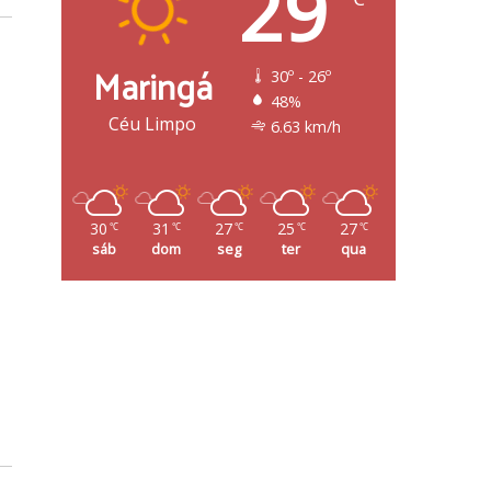
29
Maringá
30º - 26º
48%
Céu Limpo
6.63 km/h
30
31
27
25
27
℃
℃
℃
℃
℃
sáb
dom
seg
ter
qua