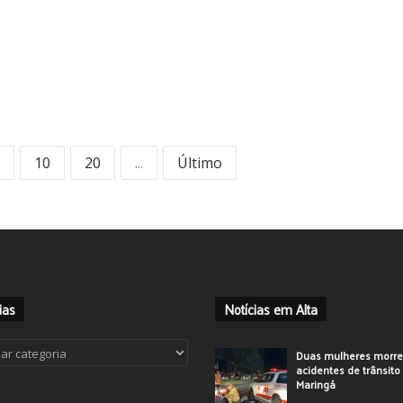
10
20
...
Último
ias
Notícias em Alta
ias
Duas mulheres morr
acidentes de trânsit
Maringá