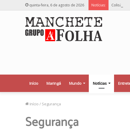
Colisão vi
quinta-feira, 6 de agosto de 2026
Notícias:
Início
Maringá
Mundo
Notícias
Entret
Início
/
Segurança
Segurança