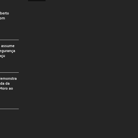
berto
som
o assume
Segurança
açu
 demonstra
ada da
Moro ao