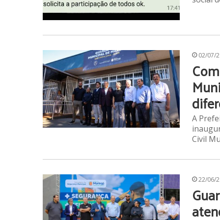
02/07/
Com 
Muni
dife
A Prefe
inaugur
Civil M
22/06/
Guar
aten