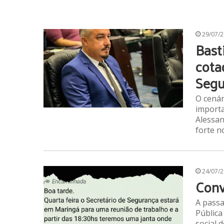
29/07/
Bast
cota
Segu
O cenár
importa
Alessa
forte n
24/07/
Conv
A passa
Pública
social 