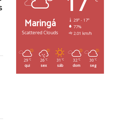
17
s
Maringá
29º - 17º
77%
Scattered Clouds
2.01 km/h
29
26
31
32
30
℃
℃
℃
℃
℃
qui
sex
sáb
dom
seg