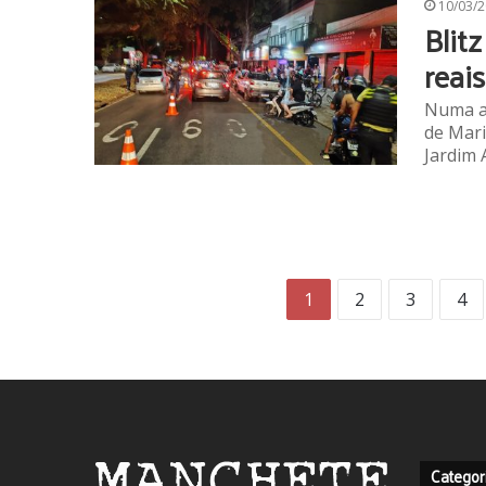
10/03/
Blit
reai
Numa aç
de Mari
Jardim 
1
2
3
4
Categor