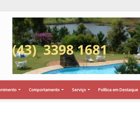
olenta entre Falcon e veículo da Prefeitura de Floresta termina com dois fe
enimento
Comportamento
Serviço
Política em Destaque