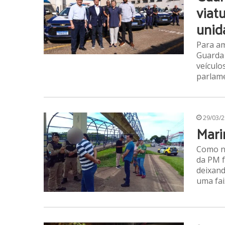
viat
unid
Para am
Guarda 
veículo
parlam
29/03/
Mari
Como nã
da PM f
deixand
uma fa