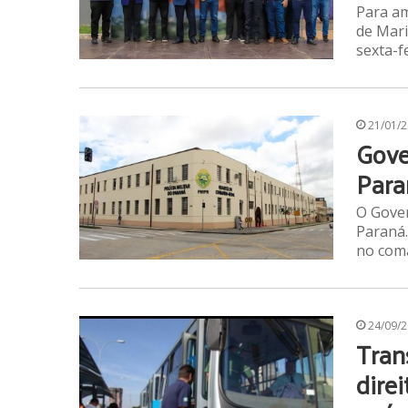
Para am
de Mari
sexta-f
21/01/
Gove
Para
O Gover
Paraná.
no com
24/09/
Tran
dire