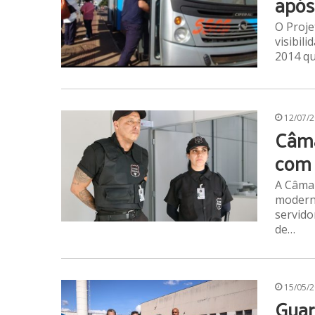
após
O Proje
visibil
2014 qu
12/07/
Câma
com 
A Câma
moderni
servido
de…
15/05/
Guar