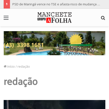
PSD de Maringá vence no TSE e afasta risco de mudança nas cadeiras da Câmara
Menu
P
p
Início
/
redação
redação