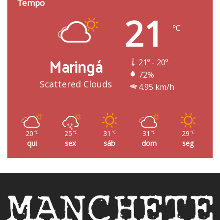
Tempo
21
℃
Maringá
21º - 20º
72%
Scattered Clouds
4.95 km/h
20
25
31
31
29
℃
℃
℃
℃
℃
qui
sex
sáb
dom
seg