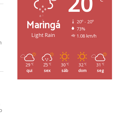
20
Maringá
20º - 20º
73%
Light Rain
1.08 km/h
m
29
25
30
32
31
℃
℃
℃
℃
℃
qui
sex
sáb
dom
seg
a
o