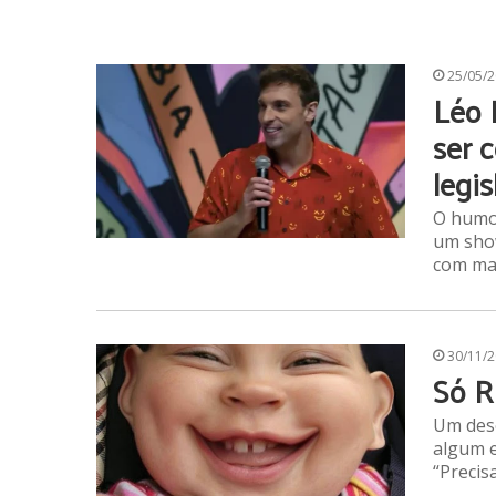
25/05/
Léo 
ser 
legis
O humor
um show
com mai
30/11/
Só R
Um des
algum e
“Precis