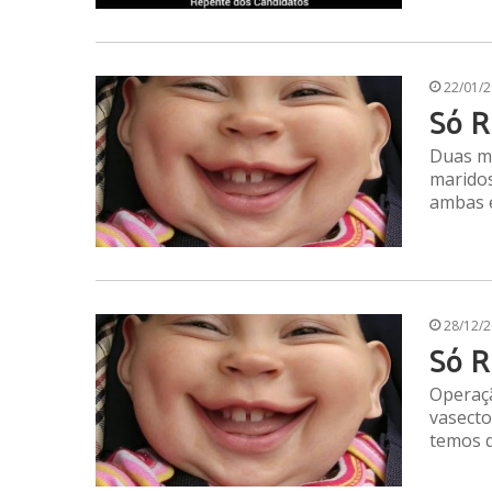
22/01/
Só R
Duas mu
maridos
ambas 
28/12/
Só R
Operaçã
vasecto
temos d