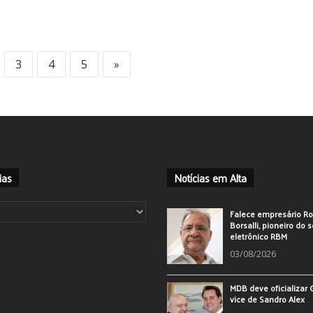
3
4
5
»
ias
Notícias em Alta
ias
Falece empresário Ro
Borsalli, pioneiro do 
eletrônico RBM
03/08/2026
MDB deve oficializar
vice de Sandro Alex