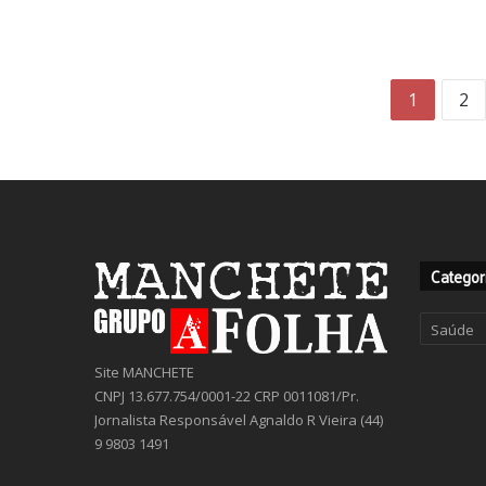
1
2
Categor
Categor
Site MANCHETE
CNPJ 13.677.754/0001-22 CRP 0011081/Pr.
Jornalista Responsável Agnaldo R Vieira (44)
9 9803 1491