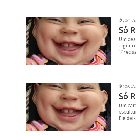
30/11/
Só R
Um des
algum e
“Precis
10/09/
Só R
Um cara
escultu
Ele de