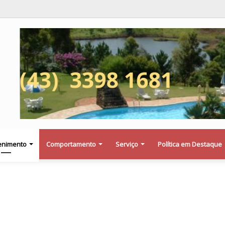
olenta entre Falcon e veículo da Prefeitura de Floresta termina com dois f
enimento
Comportamento
Serviço
Política em Destaque