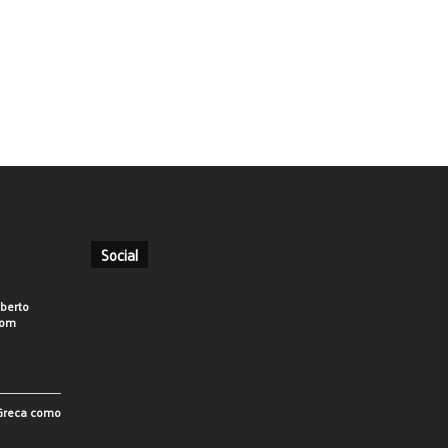
Social
berto
som
 Greca como