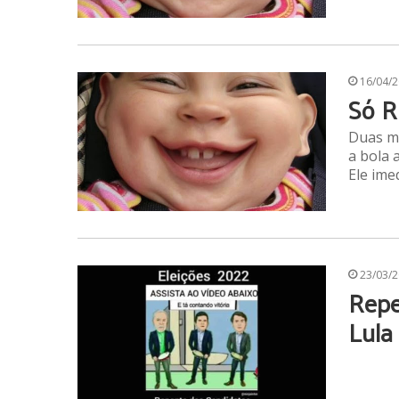
16/04/
Só R
Duas mu
a bola 
Ele ime
23/03/
Repe
Lula