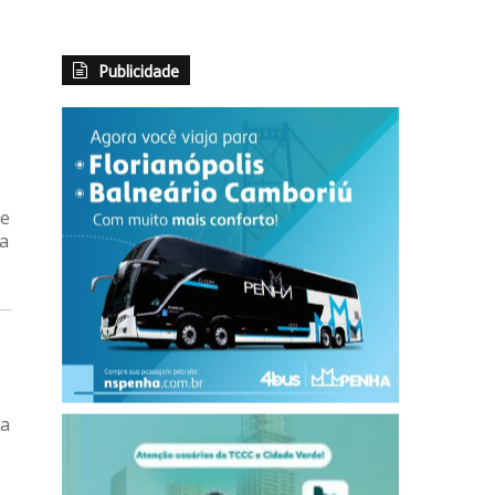
Publicidade
de
a
ia