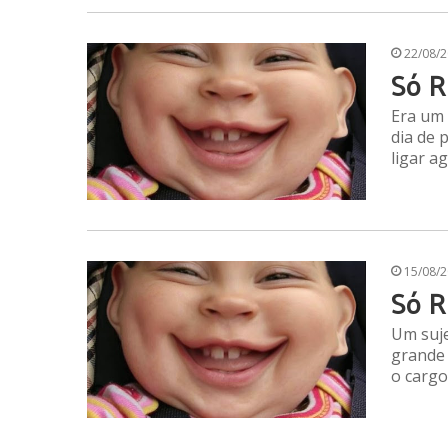
22/08/
Só R
Era um 
dia de 
ligar a
15/08/
Só R
Um suje
grande 
o cargo