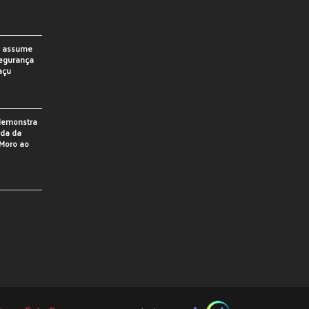
o assume
Segurança
açu
 demonstra
ada da
Moro ao