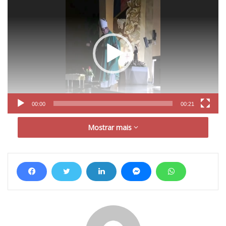
de
vídeo
00:00
00:21
A falta de energia foi constatada por moradores desde às
Mostrar mais
18h, e não é primeira vez que isso acontece, pelo contrário,
relatam os moradores que é constante.
copel
falta de energia
Mandaguaçu