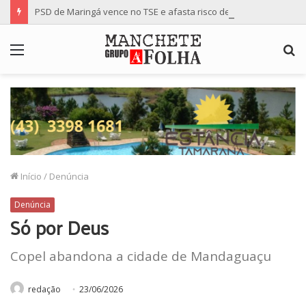
PSD de Maringá vence no TSE e afasta risco de mudança nas cadeiras da Câmara
Menu
P
p
Início
/
Denúncia
Denúncia
Só por Deus
Copel abandona a cidade de Mandaguaçu
redação
23/06/2026