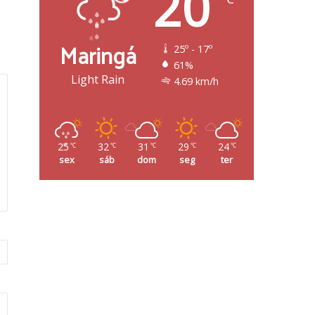
20
Maringá
25º - 17º
61%
Light Rain
4.69 km/h
25
32
31
29
24
℃
℃
℃
℃
℃
sex
sáb
dom
seg
ter