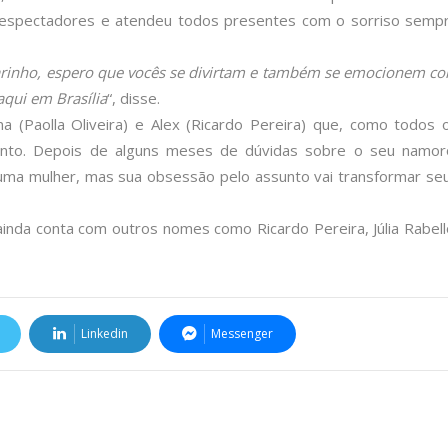
s espectadores e atendeu todos presentes com o sorriso semp
carinho, espero que vocês se divirtam e também se emocionem c
aqui em Brasília
“, disse.
a (Paolla Oliveira) e Alex (Ricardo Pereira) que, como todos 
mento. Depois de alguns meses de dúvidas sobre o seu namor
 uma mulher, mas sua obsessão pelo assunto vai transformar se
ainda conta com outros nomes como Ricardo Pereira, Júlia Rabell
Linkedin
Messenger