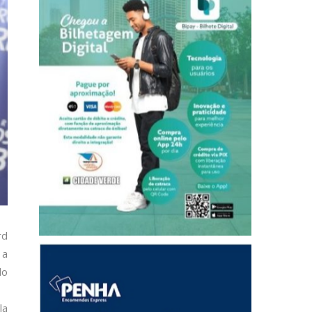
rd
 a
do
la