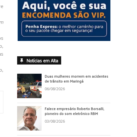
re
om
os
o,
us
Notícias em Alta
o,
Duas mulheres morrem em acidentes
de trânsito em Maringá
06/08/2026
Falece empresário Roberto Borsalli,
pioneiro do som eletrônico RBM
03/08/2026