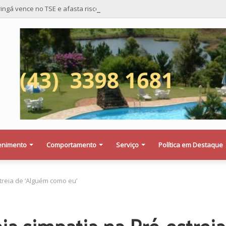
ingá vence no TSE e afasta risco de mudança nas cadeiras da Câmara
enimento
Comportamento
Serviço
Política em Destaque
treia de ‘Alguém como eu’