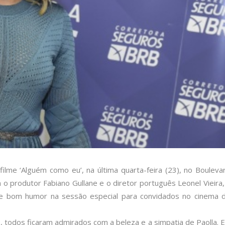
o filme ‘Alguém como eu’, na última quarta-feira (23), no Bouleva
m o produtor Fabiano Gullane e o diretor português Leonel Vieira,
 e bom humor na sessão especial para convidados no cinema 
 todos ficaram admirados com a beleza e a simpatia de Paolla. E