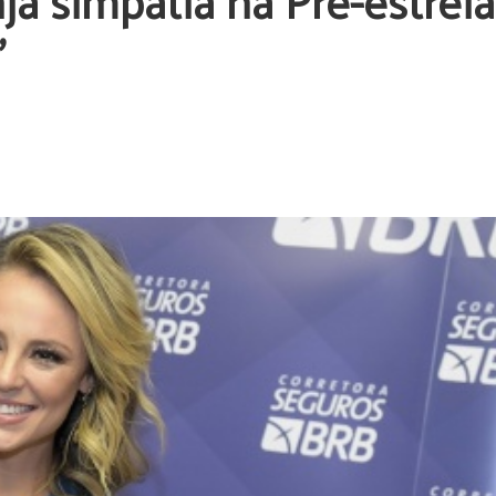
nja simpatia na Pré-estreia
’