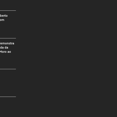
berto
som
 demonstra
ada da
Moro ao