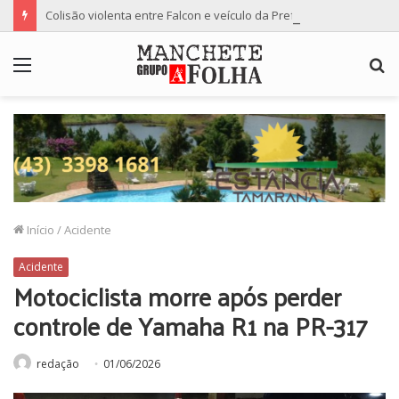
Colisão violenta entre Falcon e veículo da Prefeitura de Floresta termina com dois feridos
Menu
P
p
Início
/
Acidente
Acidente
Motociclista morre após perder
controle de Yamaha R1 na PR-317
redação
01/06/2026