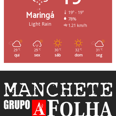
Maringá
19º - 19º
78%
Light Rain
1.21 km/h
29
25
30
32
31
℃
℃
℃
℃
℃
qui
sex
sáb
dom
seg