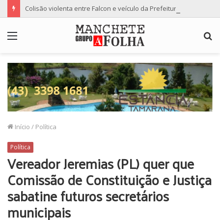
Colisão violenta entre Falcon e veículo da Prefeitura de Floresta termina com dois feridos
Menu
P
p
Início
/
Política
Política
Vereador Jeremias (PL) quer que
Comissão de Constituição e Justiça
sabatine futuros secretários
municipais