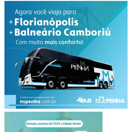
cargo de confiança.
Segundo o Artigo 52 da Constituição Federal, os indicados
que obrigatoriamente passam por sabatina no Senado
incluem: presidente e diretores do Banco Central, além de
chefes da Defensoria Pública da União, ministros do STF,
STJ, TST, STM e Tribunal de Contas da União, procurador-
geral da República e o advogado-geral da União, além de
eiretores e presidentes de agências reguladoras, como
Anatel, Aneel, Anvisa, entre outras, e embaixadores e
representantes do Brasil em organismos internacionais. (inf
Angelo Rigon)