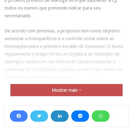
todos os nomes que pretende indicar para seu
secretariado.
De acordo com Jeremias, a proposta tem como objetivo
aumentar a transparência e o controle social sobre as
nomeações para o primeiro escalão do Executivo. O texto
regulamenta o artigo 54 da Lei Orgânica do Município de
Maringá e institui um rito formal de sabatina perante a
Comissão de Constituição e Justiça, a mais importante das
comissões permanentes da casa.
Mostrar mais
O projeto estabelece alguns parâmetros. Ao indicar um
novo secretário, o prefeito deverá enviar à Câmara o
currículo profissional completo, comprovantes de formação
acadêmica e experiência, declaração de inexistência de
conflito de interesses e um plano resumido de atuação da
pasta.