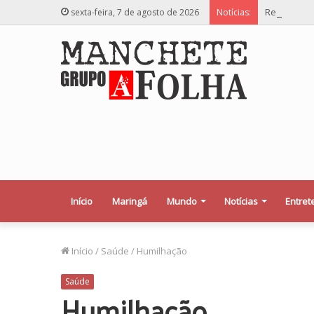
Relator des
sexta-feira, 7 de agosto de 2026
Notícias:
Início
Maringá
Mundo
Notícias
Entret
Início
/
Saúde
/
Humilhação
Saúde
Humilhação