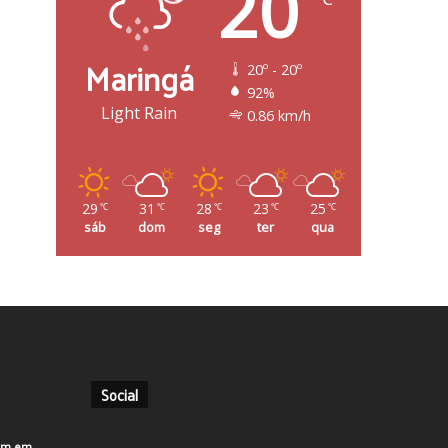
20
Maringá
20º - 20º
92%
Light Rain
0.86 km/h
29
31
28
23
25
℃
℃
℃
℃
℃
sáb
dom
seg
ter
qua
Social
em em