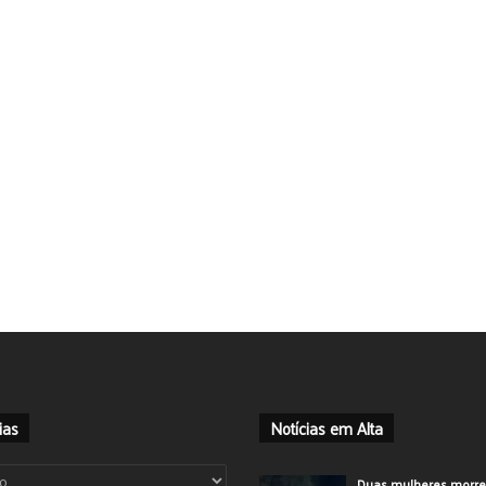
ias
Notícias em Alta
ias
Duas mulheres morr