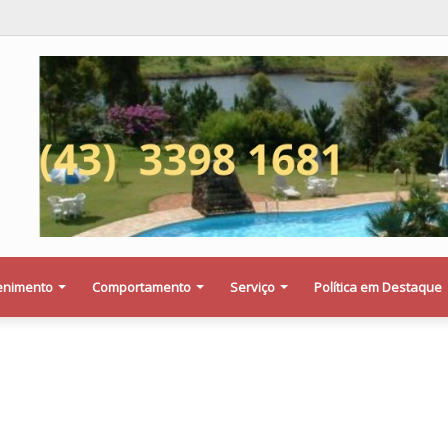
eja saber se a Procuradoria Jurídica da Câmara de Maringá deu orientaçã
enimento
Comportamento
Serviço
Política em Destaque