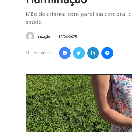
Mãe de criança com paralisia cerebral 
saúde
redação
13/06/2025
Facebook
Twitter
Linkedin
Messenger
Compartilhar
Tocador
de
vídeo