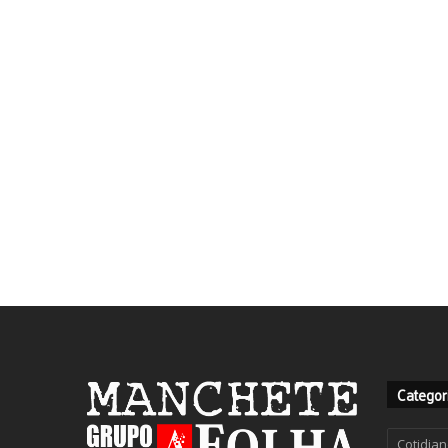
Categor
Categor