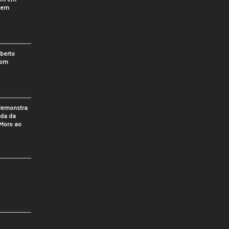
o em
berto
som
 demonstra
ada da
Moro ao