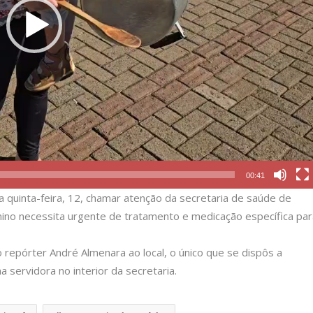
00:41
ta quinta-feira, 12, chamar atenção da secretaria de saúde de
ino necessita urgente de tratamento e medicação específica pa
repórter André Almenara ao local, o único que se dispôs a
 servidora no interior da secretaria.