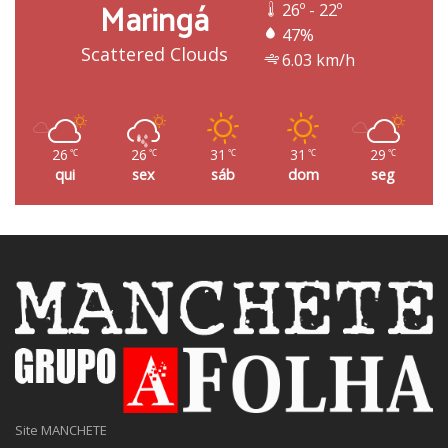
Maringá
26º - 22º
47%
Scattered Clouds
6.03 km/h
26
26
31
31
29
℃
℃
℃
℃
℃
qui
sex
sáb
dom
seg
Site MANCHETE