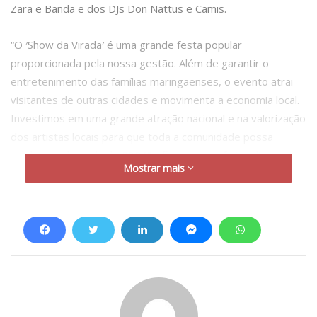
Zara e Banda e dos DJs Don Nattus e Camis.
“O ′Show da Virada′ é uma grande festa popular
proporcionada pela nossa gestão. Além de garantir o
entretenimento das famílias maringaenses, o evento atrai
visitantes de outras cidades e movimenta a economia local.
Investimos em uma grande atração nacional e na valorização
dos artistas locais para que toda a comunidade possa
celebrar a chegada de 2024”, afirmou o prefeito Ulisses
Mostrar mais
Maia.
Para dar início às festividades no dia 31 de dezembro, os
DJs Don Nattus e Camis vão animar os maringaenses, a
partir das 20h30, com hip hop, grooves e brasilidades. Na
sequência, às 21h, Gabriel Zara se apresenta com clássicos
do pop/rock, samba e MPB. O cantor Wagner Barreto,
vencedor do programa The Voice Kids em 2016, subirá ao