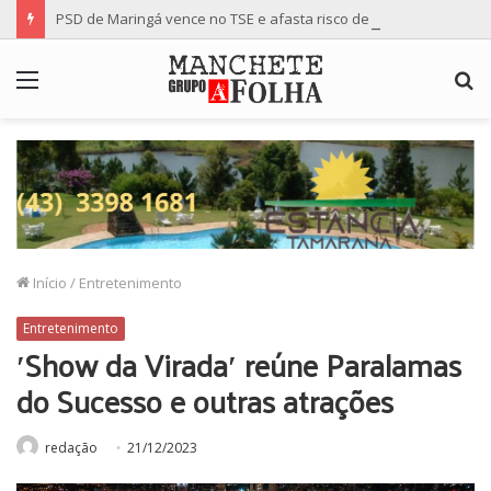
PSD de Maringá vence no TSE e afasta risco de mudança nas cadeiras da Câmara
Menu
P
p
Início
/
Entretenimento
Entretenimento
′Show da Virada′ reúne Paralamas
do Sucesso e outras atrações
redação
21/12/2023