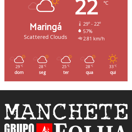
22
℃
Maringá
29º - 22º
57%
Scattered Clouds
2.81 km/h
29
28
25
28
33
℃
℃
℃
℃
℃
dom
seg
ter
qua
qui