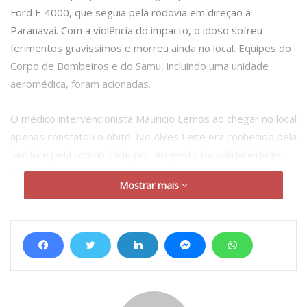
Ford F-4000, que seguia pela rodovia em direção a
Paranavaí. Com a violência do impacto, o idoso sofreu
ferimentos gravíssimos e morreu ainda no local. Equipes do
Corpo de Bombeiros e do Samu, incluindo uma unidade
aeromédica, foram acionadas.
O médico intervencionista Mauricio Lemos ao chegar no local
apenas constatou o óbito. Ivo Alves Leite era conhecido pela
família e pela comunidade por um gesto de solidariedade.
Ele havia doado um dos rins para a irmã, que também mora
Mostrar mais
em Mandaguaçu.
A tragédia também atinge diretamente a família do
comunicador Eduardo Leandro, repórter da Band Maringá. A
vítima fatal era tio do jornalista, que reside no distrito de
Iguatemi. Eduardo ao chegar no local para cobrir a matéria
do acidente descobriu que era seu tio ao tomar