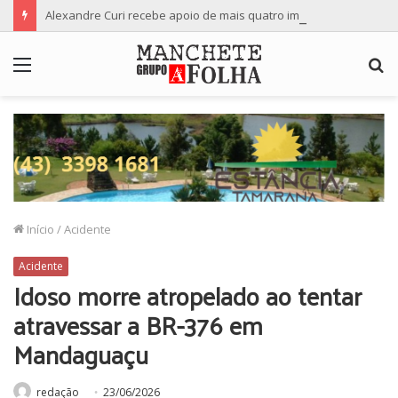
Alexandre Curi recebe apoio de mais quatro importantes partidos para candidatura ao Senado
Menu
P
p
Início
/
Acidente
Acidente
Idoso morre atropelado ao tentar
atravessar a BR-376 em
Mandaguaçu
redação
23/06/2026