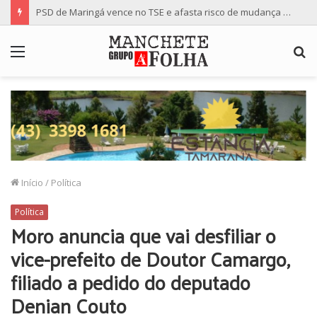
PSD de Maringá vence no TSE e afasta risco de mudança nas cadeiras da Câmara
Menu
P
p
Início
/
Política
Política
Moro anuncia que vai desfiliar o
vice-prefeito de Doutor Camargo,
filiado a pedido do deputado
Denian Couto