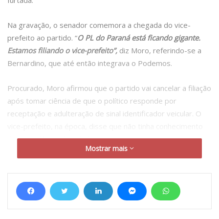
Na gravação, o senador comemora a chegada do vice-
prefeito ao partido. “
O PL do Paraná está ficando gigante.
Estamos filiando o vice-prefeito”,
diz Moro, referindo-se a
Bernardino, que até então integrava o Podemos.
Procurado, Moro afirmou que o partido vai cancelar a filiação
após tomar ciência de que o político responde por
receptação e adulteração de sinal identificador veicular. O
vice-prefeito, na época, disse que não tinha conhecimento
da procedência do veículo.
Mostrar mais
O vice-prefeito, que desde o ocorrido alega que nada sabia,
filiou-se ao PL, de onde será desfiliado, por intermédio do
deputado Denian Couto (PL), de Curitiba. (inf
Mônica
Bérgamo/
Folha de S. Paulo)