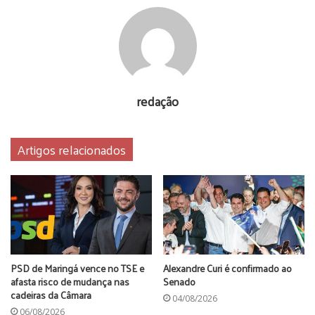
Aldalto Pezzotti Bernardino
Denian Couto
sérgio moro
redação
Artigos relacionados
PSD de Maringá vence no TSE e
Alexandre Curi é confirmado ao
afasta risco de mudança nas
Senado
cadeiras da Câmara
04/08/2026
06/08/2026