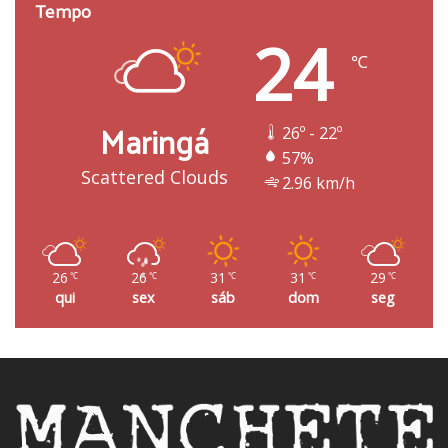
Tempo
24
℃
Maringá
26º - 22º
57%
Scattered Clouds
2.96 km/h
26
26
31
31
29
℃
℃
℃
℃
℃
qui
sex
sáb
dom
seg