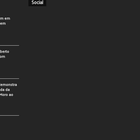
Social
em em
o em
berto
som
 demonstra
ada da
Moro ao