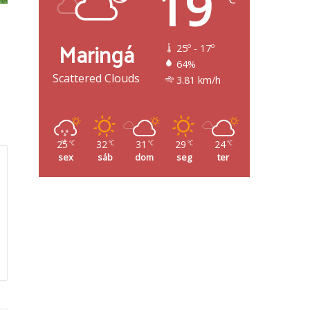
19
Maringá
25º - 17º
64%
Scattered Clouds
3.81 km/h
25
32
31
29
24
℃
℃
℃
℃
℃
sex
sáb
dom
seg
ter