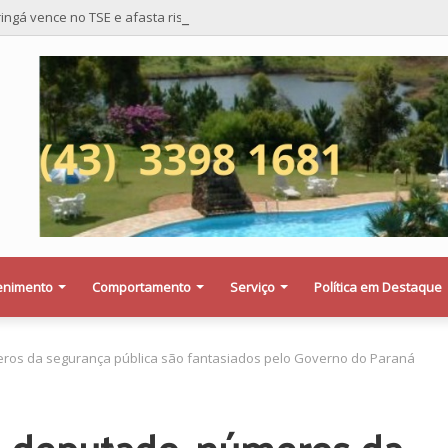
ingá vence no TSE e afasta risco de mudança nas cadeiras da Câmara
enimento
Comportamento
Serviço
Política em Destaque
eros da segurança pública são fantasiados pelo Governo do Paraná