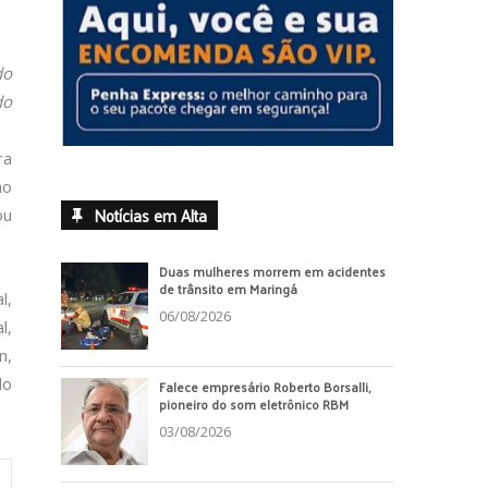
do
do
ra
ho
Notícias em Alta
ou
Duas mulheres morrem em acidentes
de trânsito em Maringá
l,
06/08/2026
l,
n,
do
Falece empresário Roberto Borsalli,
pioneiro do som eletrônico RBM
03/08/2026