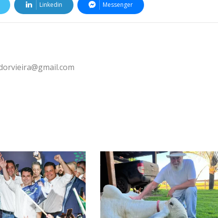
Linkedin
Messenger
ldorvieira@gmail.com