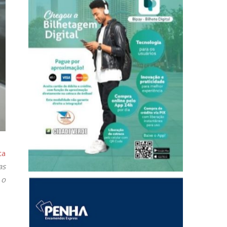
ta
as
 o