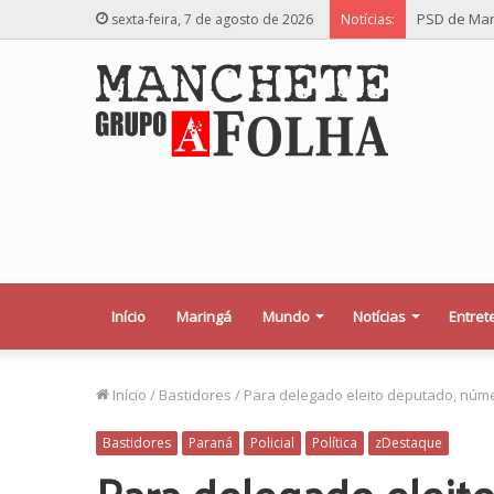
PSD de Mar
sexta-feira, 7 de agosto de 2026
Notícias:
Início
Maringá
Mundo
Notícias
Entret
Início
/
Bastidores
/
Para delegado eleito deputado, núm
Bastidores
Paraná
Policial
Política
zDestaque