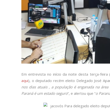
Em entrevista no início da noite desta terça-fei
aqui
), o deputado recém eleito Delegado José Apar
nos dias atuais , a população é enganada na área
Paraná é um estado seguro
“, e alertou que “
o Paraná