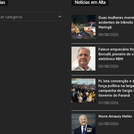
ias
Notícias em Alta
ias
Duas mulheres morr
acidentes de trânsit
Maringá
06/08/2026
Falece empresário Ro
Borsalli, pioneiro do 
eletrônico RBM
03/08/2026
PL lota convenção e
força política na larg
campanha de Sergio 
Governo do Paraná
01/08/2026
Morre Amaury Meller
02/08/2026