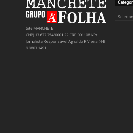
Categor
Categor
Site MANCHETE
CNPJ 13.677.754/0001-22 CRP 0011081/Pr.
Jornalista Responsável Agnaldo R Vieira (44)
9 9803 1491