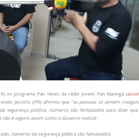
ra (9) no programa Pan News da rádio Jovem Pan Maringá (
assis
ecido Jacovós (PR) afirmou que “
as pessoas se sentem insegur
 da segurança pública, números são fantasiados para dizer que
 não é seguro assim como o Governo noticia
“.