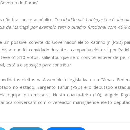
não faz concurso público, “
o cidadão vai à delegacia e é atendi
gacia de Maringá por exemplo tem o quadro funcional com 40% 
re um possível convite do Governador eleito Ratinho Jr (PSD) pa
 disse que foi convidado durante a campanha eleitoral por Ratin
bteve 61.310 votos, salientou que se o convite estiver de pé, 
l, está a disposição para contribuir.
ndidatos eleitos na Assembleia Legislativa e na Câmara Federa
otado no estado, Sargento Fahur (PSD) e o deputado estadua
ela equipe da emissora. Nesta quarta-feira (10), Angelo Rigo
 Carioca conversam com o vereador maringaense eleito deputa