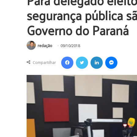
Para delegado eleit
segurança pública sã
Governo do Paraná
redação
09/10/2018
Facebook
Twitter
Linkedin
Messenger
Compartilhar