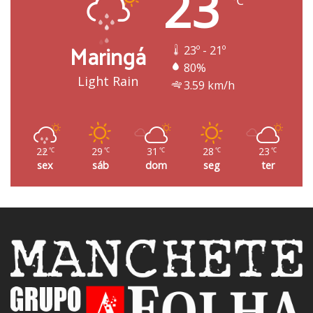
23
℃
Maringá
23º - 21º
80%
Light Rain
3.59 km/h
22
29
31
28
23
℃
℃
℃
℃
℃
sex
sáb
dom
seg
ter