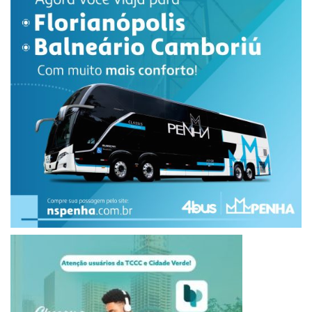
A Polícia Científica foi acionada para realizar a perícia. Após
os procedimentos de praxe, o corpo foi encaminhado ao
Instituto Médico-Legal (IML) de Maringá.
O caso será investigado pela Delegacia de Trânsito de
Maringá, que deverá apurar as circunstâncias do acidente,
identificar o motorista envolvido e esclarecer as
responsabilidades pelo ocorrido. (inf Plantão Maringá)
acidente moto
Gabriel Ávila Lopes