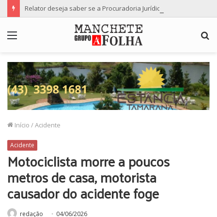
Relator deseja saber se a Procuradoria Jurídica da Câmara de Maringá deu orientação institucional ao denunciante
Menu
P
p
Início
/
Acidente
Acidente
Motociclista morre a poucos
metros de casa, motorista
causador do acidente foge
redação
04/06/2026