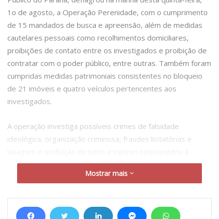
1o de agosto, a Operação Perenidade, com o cumprimento
de 15 mandados de busca e apreensão, além de medidas
cautelares pessoais como recolhimentos domiciliares,
proibições de contato entre os investigados e proibição de
contratar com o poder público, entre outras. Também foram
cumpridas medidas patrimoniais consistentes no bloqueio
de 21 imóveis e quatro veículos pertencentes aos
investigados.
A operação investiga possíveis crimes de falsidade
ideológica, organização criminosa, fraudes licitatórias e
lavagem e ocultação de bens e valores relacionados à
Prefeitura Municipal de Mandaguaçu. As ordens judiciais
Mostrar mais
foram expedidas pela Vara Criminal de Mandaguaçu, para
cumprimento em endereços relacionados aos investigados
em Maringá e Mandaguaçu.