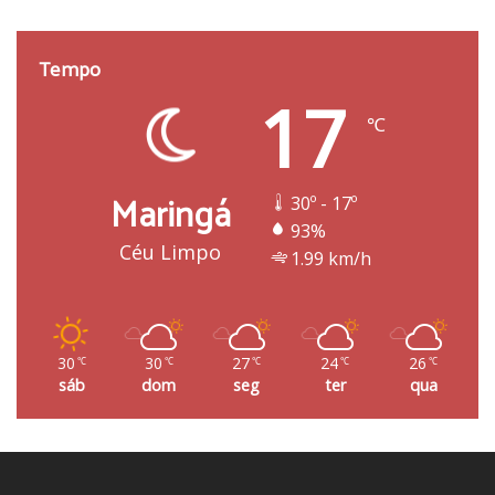
Tempo
17
℃
Maringá
30º - 17º
93%
Céu Limpo
1.99 km/h
30
30
27
24
26
℃
℃
℃
℃
℃
sáb
dom
seg
ter
qua