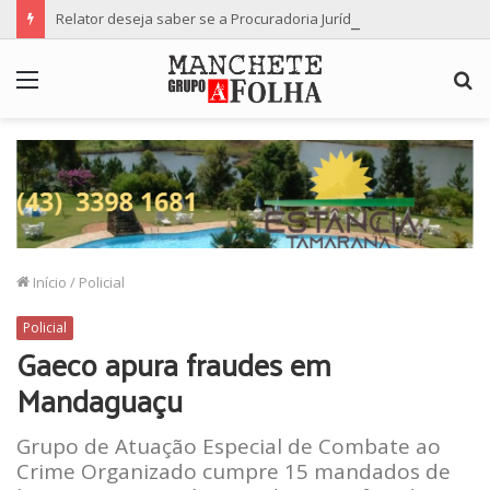
Relator deseja saber se a Procuradoria Jurídica da Câmara de Maringá deu orientação institucional ao denunciante
Menu
P
p
Início
/
Policial
Policial
Gaeco apura fraudes em
Mandaguaçu
Grupo de Atuação Especial de Combate ao
Crime Organizado cumpre 15 mandados de