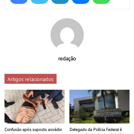
Atuação perene – As investigações apontam para um
conjunto sistemático de fraudes licitatórias que teriam sido
praticadas contra o Município de Mandaguaçu há pelo menos
15 anos, com participação de um ex-secretário municipal, de
forma conjunta e organizada com outras pessoas físicas e
jurídicas. Os valores dos contratos licitatórios vencidos
pelas empresas investigadas giram em torno de R$ 15
redação
milhões.
A investigação teve início em janeiro de 2023, quando o
Artigos relacionados
Gaeco de Maringá recebeu informações sobre um possível
e sofisticado esquema de obras irregulares e fraudes
licitatórias em Mandaguaçu, com grandes prejuízos à
população e aos cofres públicos municipais. O avanço da
apuração identificou empresas e pessoas físicas que seriam
beneficiárias do esquema. (MPPR)
Confusão após suposto assédio
Delegado da Polícia Federal é