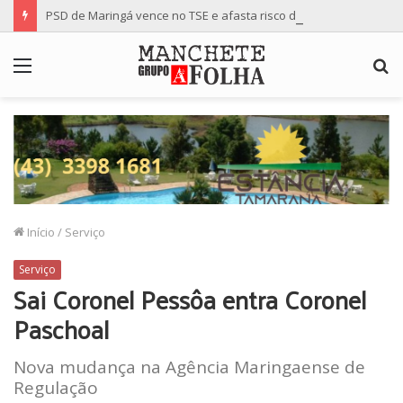
PSD de Maringá vence no TSE e afasta risco de mudança nas cadeiras da Câmara
Menu
P
p
Início
/
Serviço
Serviço
Sai Coronel Pessôa entra Coronel
Paschoal
Nova mudança na Agência Maringaense de
Regulação