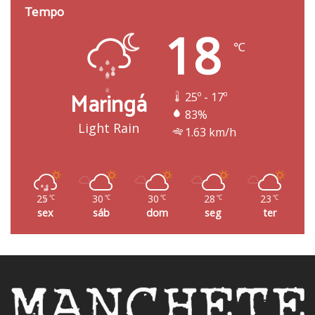
Tempo
18
℃
Maringá
25º - 17º
83%
Light Rain
1.63 km/h
25
30
30
28
23
℃
℃
℃
℃
℃
sex
sáb
dom
seg
ter