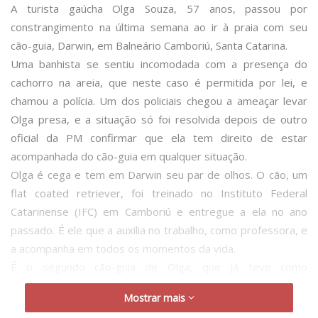
A turista gaúcha Olga Souza, 57 anos, passou por
constrangimento na última semana ao ir à praia com seu
cão-guia, Darwin, em Balneário Camboriú, Santa Catarina.
Uma banhista se sentiu incomodada com a presença do
cachorro na areia, que neste caso é permitida por lei, e
chamou a polícia. Um dos policiais chegou a ameaçar levar
Olga presa, e a situação só foi resolvida depois de outro
oficial da PM confirmar que ela tem direito de estar
acompanhada do cão-guia em qualquer situação.
Olga é cega e tem em Darwin seu par de olhos. O cão, um
flat coated retriever, foi treinado no Instituto Federal
Catarinense (IFC) em Camboriú e entregue a ela no ano
passado. É ele que a auxilia no trabalho, como professora, e
a acompanha em todos os momentos da vida.
É o segundo cão-guia de Olga, que já teve como
companheira a labradora Misty, por 12 anos. A professora
Mostrar mais
frequenta Balneário Camboriú toda temporada e já havia