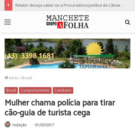
Relator deseja saber se a Procuradoria Jurídica da Câmara de Maringá deu orientação institucional ao denunciante
Menu
P
p
Início
/
Brasil
Brasil
Comportamento
Cotidiano
Mulher chama polícia para tirar
cão-guia de turista cega
redação
01/03/2017