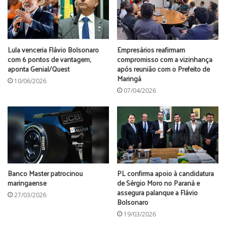
O comandante do 12º Batalhão da PM em Balneário, coronel
Evaldo Hoffmann, diz que ocorreu um mal-entendido por
falta de informações dos policiais sobre a legislação.
Lula venceria Flávio Bolsonaro
Empresários reafirmam
“
Pretendo incluir palestras sobre esse assunto nos cursos de
com 6 pontos de vantagem,
compromisso com a vizinhança
instrução para os policiais
,” afirma Hoffmann. (inf
O Sol
aponta Genial/Quest
após reunião com o Prefeito de
Maringá
Diário
)
10/06/2026
07/04/2026
balneário camboriu
cão guia
cego
coated retriever
deficiência visual
Banco Master patrocinou
PL confirma apoio à candidatura
maringaense
de Sérgio Moro no Paraná e
assegura palanque a Flávio
27/03/2026
Bolsonaro
19/03/2026