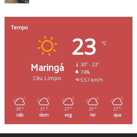
Tempo
23
℃
Maringá
30º - 23º
74%
Céu Limpo
5.57 km/h
30
31
27
25
27
℃
℃
℃
℃
℃
sáb
dom
seg
ter
qua