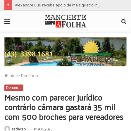
Alexandre Curi recebe apoio de mais quatro importantes partidos para candidatura ao Senado
Menu
P
p
Início
/
Denúncia
Denúncia
Mesmo com parecer jurídico
contrário câmara gastará 35 mil
com 500 broches para vereadores
redação
01/08/2025