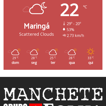
22
℃
Maringá
29º - 20º
53%
Scattered Clouds
2.73 km/h
29
28
25
28
33
℃
℃
℃
℃
℃
dom
seg
ter
qua
qui