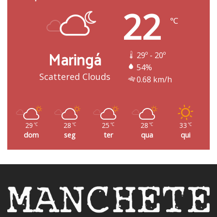
22
℃
Maringá
29º - 20º
54%
Scattered Clouds
0.68 km/h
29
28
25
28
33
℃
℃
℃
℃
℃
dom
seg
ter
qua
qui