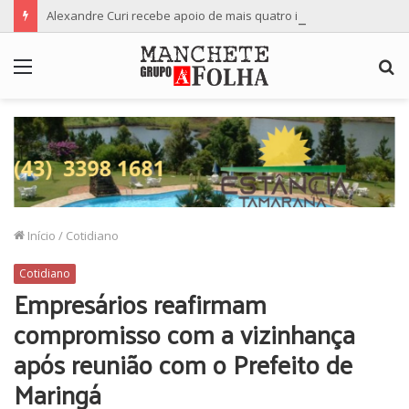
Alexandre Curi recebe apoio de mais quatro importantes partidos para candidatura ao Senado
Menu
P
p
Início
/
Cotidiano
Cotidiano
Empresários reafirmam
compromisso com a vizinhança
após reunião com o Prefeito de
Maringá