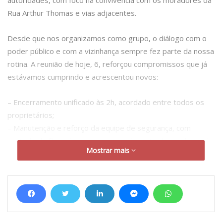
Rua Arthur Thomas e vias adjacentes.
Desde que nos organizamos como grupo, o diálogo com o
poder público e com a vizinhança sempre fez parte da nossa
rotina. A reunião de hoje, 6, reforçou compromissos que já
estávamos cumprindo e acrescentou novos:
– Encerramento unificado às 2h, acordado entre todos os
proprietários;
– Manutenção e reforço da equipe de segurança, com
controle do fluxo de pessoas, impedimento de circulação de
Mostrar mais
pedestres nas pistas de rolamento da Avenida Herval e
fiscalização do acesso de menores após as 22h;
– Equipe de limpeza em operação a partir das 2h, com
varrição de calçadas e ruas e destinação correta dos
resíduos;
– Ampliação da gestão de resíduos, com solicitação de mais