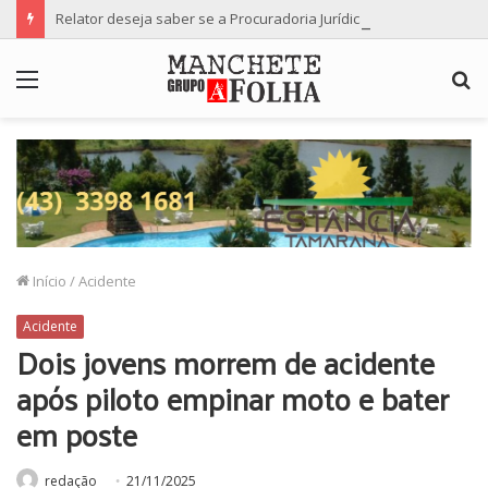
Relator deseja saber se a Procuradoria Jurídica da Câmara de Maringá deu orientação institucional ao denunciante
Menu
P
p
Início
/
Acidente
Acidente
Dois jovens morrem de acidente
após piloto empinar moto e bater
em poste
redação
21/11/2025