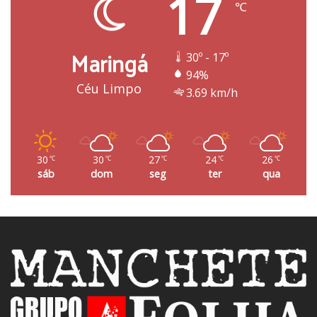
17
℃
Maringá
30º - 17º
94%
Céu Limpo
3.69 km/h
30
30
27
24
26
℃
℃
℃
℃
℃
sáb
dom
seg
ter
qua