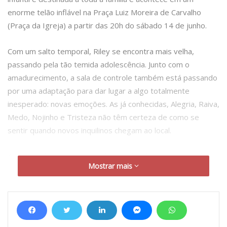
enorme telão inflável na Praça Luiz Moreira de Carvalho
(Praça da Igreja) a partir das 20h do sábado 14 de junho.
Com um salto temporal, Riley se encontra mais velha,
passando pela tão temida adolescência. Junto com o
amadurecimento, a sala de controle também está passando
por uma adaptação para dar lugar a algo totalmente
inesperado: novas emoções. As já conhecidas, Alegria, Raiva,
Medo, Nojinho e Tristeza não têm certeza de como se
sentir quando novos inquilinos chegam ao local.
A Mostra de Cinema Pintando Estrelas é uma iniciativa da
Mostrar mais
Casa do Verbo Assessoria Cultural, empresa associada à
Maringá Audiovisual – Mavi. Além da apresentação em
Iguatemi no dia 14, a Mostra de Cinema Pintando Estrelas
também terá outras seis exibições no mês de junho. Dias 17
e 18 em Nova Esperança, 24 e 25 em Sarandi e 27 e 28 em