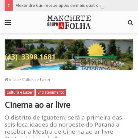
Alexandre Curi recebe apoio de mais quatro importantes partidos para candidatura ao Senado
Menu
P
p
Início
/
Cultura e Lazer
Cultura e Lazer
Entretenimento
Cinema ao ar livre
O distrito de Iguatemi será a primeira das
seis localidades do noroeste do Paraná a
receber a Mostra de Cinema ao ar livre