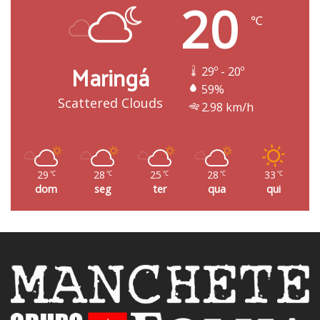
20
℃
Maringá
29º - 20º
59%
Scattered Clouds
2.98 km/h
29
28
25
28
33
℃
℃
℃
℃
℃
dom
seg
ter
qua
qui