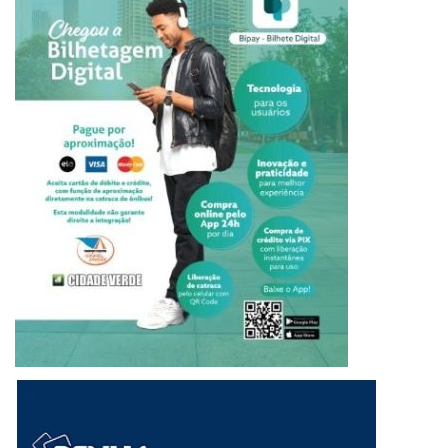
Local: Praça Igreja S.Terezinha do Menino Jesus – Av.
Chapecó
Dia 27 de junho de 2025 (sex.) – 19h30
Dia 28 de junho de 2025 (sáb.) – 19h30
DOURADINA/PR
CINEMA NA ESCOLA – CURTAS-METRAGENS
1º de agosto de 2025 – 9h, 10h, 13h30 e 14h30
PALESTRA “O CINEMA BRASILEIRO: MEMÓRIA, LUTA E
ARTE”
1º de agosto de 2025 – Colégio Estadual – 10h
MOSTRA DE CINEMA AO AR LIVRE
Local: Praça Eduardo Ribeiro – Centro
Dia 1º de agosto de 2025 (sex.) – 19h30
Dia 2 de agosto de 2025 (sáb.) – 19h30
cinema ao ar livre