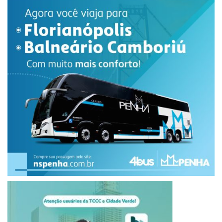
24 de Junho de 2025 (sex.) – 9h, 10h, 13h30 e 14h30
PALESTRA “O CINEMA BRASILEIRO: MEMÓRIA, LUTA E
ARTE”
24 de Junho de 2025 – Colégio Estadual – 10h
MOSTRA DE CINEMA AO AR LIVRE
Local: Praça dos Pioneiros: Av. Maringá – Jardim Nova
Paulista
Dia 24 de Junho de 2025 (sex.) – 19h30
Dia 25 de junho de 2025 (sáb.) – 19h30
MANDAGUAÇU/PR
CINEMA NA ESCOLA – CURTAS-METRAGENS
27 de junho de 2025 – 9h, 10h, 13h30 e 14h30
PALESTRA “O CINEMA BRASILEIRO: MEMÓRIA, LUTA E
ARTE”
27 de junho de 2025 – Colégio Estadual – 10h
MOSTRA DE CINEMA AO AR LIVRE