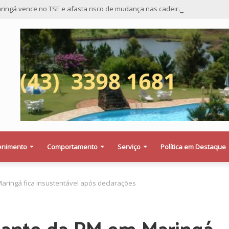
ringá vence no TSE e afasta risco de mudança nas cadeiras da Câmara
enimento
Comportamento
Serviço
Política em Destaque
ringá fica insustentável após declarações