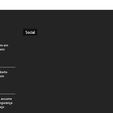
Social
em em
o em
berto
som
o assume
Segurança
açu