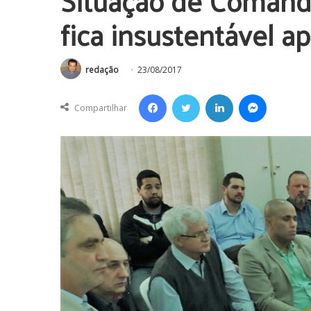
Situação de Comand
fica insustentável a
redação
23/08/2017
Facebook
Twitter
Linkedin
Messenger
Compartilhar