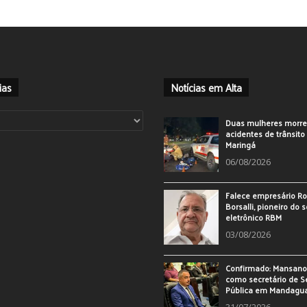
ias
Notícias em Alta
ias
Duas mulheres morr
acidentes de trânsit
Maringá
06/08/2026
Falece empresário Ro
Borsalli, pioneiro do 
eletrônico RBM
03/08/2026
Confirmado: Mansan
como secretário de 
Pública em Mandagu
31/07/2026