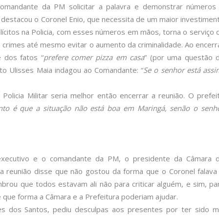
Comandante da PM solicitar a palavra e demonstrar números
o, destacou o Coronel Enio, que necessita de um maior investimen
ilícitos na Policia, com esses números em mãos, torna o serviço 
s crimes até mesmo evitar o aumento da criminalidade. Ao encerr
e dos fatos “
prefere comer pizza em casa
” (por uma questão 
ito Ulisses Maia indagou ao Comandante: “
Se o senhor está assi
olicia Militar seria melhor então encerrar a reunião. O prefei
nto é que a situação não está boa em Maringá, senão o senh
 executivo e o comandante da PM, o presidente da Câmara 
reunião disse que não gostou da forma que o Coronel falava
ou que todos estavam ali não para criticar alguém, e sim, pa
 que forma a Câmara e a Prefeitura poderiam ajudar.
res dos Santos, pediu desculpas aos presentes por ter sido m