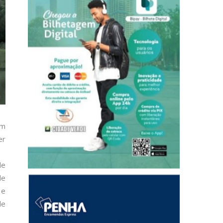
em
er
de
de
 e
de