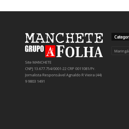
Categor
Categor
Site MANCHETE
CNPJ 13.677.754/0001-22 CRP 0011081/Pr.
Jornalista Responsável Agnaldo R Vieira (44)
9 9803 1491