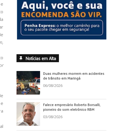
 e
to
da
ar
de
m,
Notícias em Alta
to
or
Duas mulheres morrem em acidentes
de trânsito em Maringá
06/08/2026
de
 e
Falece empresário Roberto Borsalli,
pioneiro do som eletrônico RBM
ra
03/08/2026
al