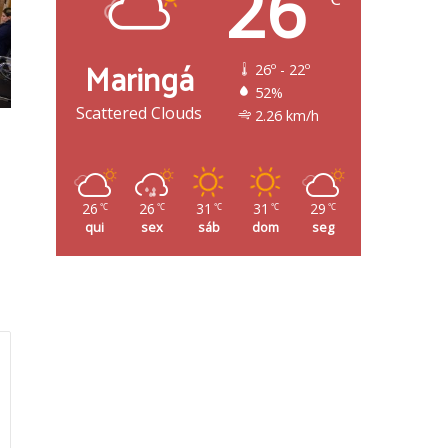
26
Maringá
26º - 22º
52%
Scattered Clouds
2.26 km/h
26
26
31
31
29
℃
℃
℃
℃
℃
qui
sex
sáb
dom
seg