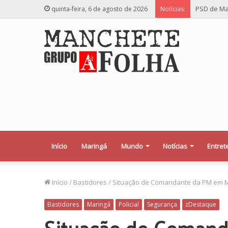
PSD de Ma
quinta-feira, 6 de agosto de 2026
Notícias:
Início
Maringá
Mundo
Notícias
Entret
Início
/
Bastidores
/
Situação de Comandante da PM em Ma
Bastidores
Maringá
Policial
Segurança
zDestaque