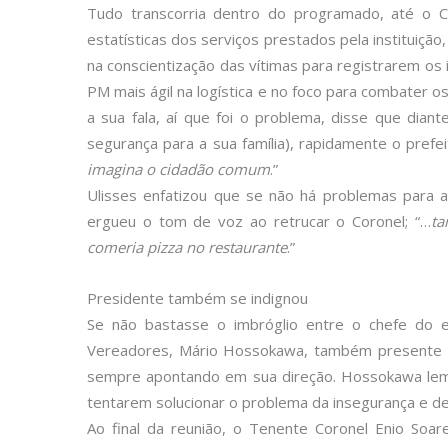
Tudo transcorria dentro do programado, até o 
estatísticas dos serviços prestados pela instituiçã
na conscientização das vítimas para registrarem os 
PM mais ágil na logística e no foco para combater o
a sua fala, aí que foi o problema, disse que diant
segurança para a sua família), rapidamente o prefe
imagina o cidadão comum
.”
Ulisses enfatizou que se não há problemas para a P
ergueu o tom de voz ao retrucar o Coronel; “…
ta
comeria pizza no restaurante
.”
Presidente também se indignou
Se não bastasse o imbróglio entre o chefe do
Vereadores, Mário Hossokawa, também presente a 
sempre apontando em sua direção. Hossokawa lembr
tentarem solucionar o problema da insegurança e de
Ao final da reunião, o Tenente Coronel Enio Soa