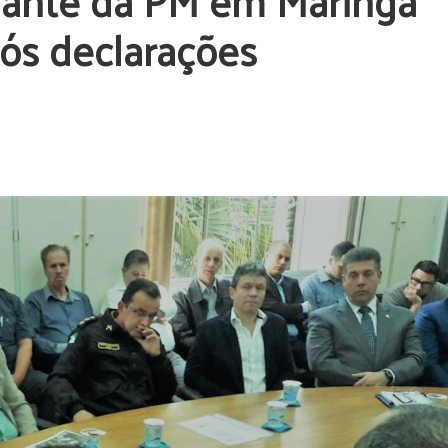
ante da PM em Maringá
pós declarações