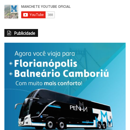
combater contas falsas e veículos irregulares. O objetivo é
oferecer um serviço seguro, organizado e de qualidade, para
que a população saiba quem está conduzindo os
passageiros
”, afirmou.
Publicidade
Também será implantada uma área de embarque e
desembarque em frente ao Parque de Exposições, com
foco na acessibilidade de pessoas com deficiência ou
mobilidade reduzida. O espaço também atenderá usuários
do transporte coletivo, com estrutura e operação da
Transporte Coletivo Cidade Canção (TCCC). Táxis e
mototáxis terão pontos de embarque e desembarque
exclusivos na Avenida Guaiapó durante 24 horas.
O presidente da Sociedade Rural de Maringá (SRM),
Henrique Pinto, destaca os impactos positivos na
experiência dos visitantes. “Com mais organização, as