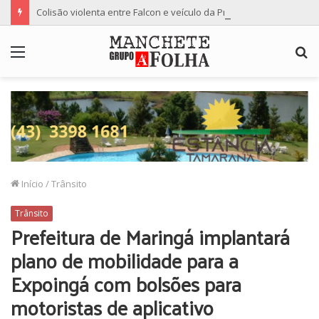
Colisão violenta entre Falcon e veículo da Prefeitura de Floresta termina com dois feridos
Menu
P
p
Início
/
Trânsito
Trânsito
Prefeitura de Maringá implantará
plano de mobilidade para a
Expoingá com bolsões para
motoristas de aplicativo