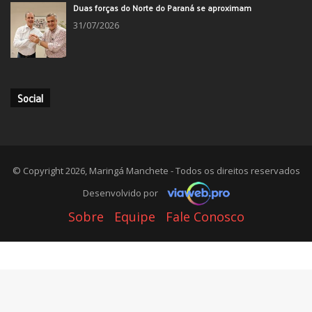
Duas forças do Norte do Paraná se aproximam
31/07/2026
Social
© Copyright 2026, Maringá Manchete - Todos os direitos reservados
Desenvolvido por
Sobre
Equipe
Fale Conosco