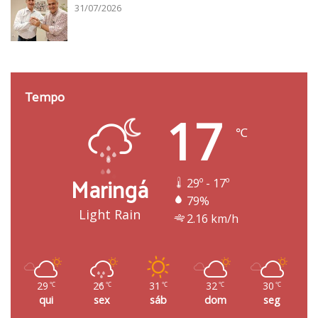
31/07/2026
Tempo
17
℃
Maringá
29º - 17º
79%
Light Rain
2.16 km/h
29
26
31
32
30
℃
℃
℃
℃
℃
qui
sex
sáb
dom
seg