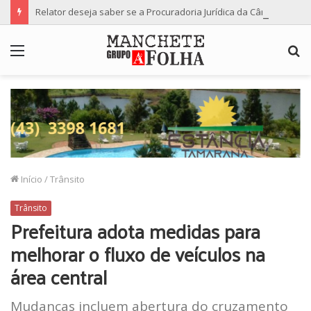
Relator deseja saber se a Procuradoria Jurídica da Câmara de Maringá deu orientação institucional ao denunciante
Menu
P
p
Início
/
Trânsito
Trânsito
Prefeitura adota medidas para
melhorar o fluxo de veículos na
área central
Mudanças incluem abertura do cruzamento