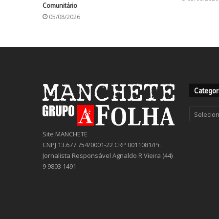
Comunitário
05/08/2026
Categor
Categor
Site MANCHETE
CNPJ 13.677.754/0001-22 CRP 0011081/Pr.
Jornalista Responsável Agnaldo R Vieira (44)
9 9803 1491