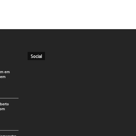
Social
em em
o em
berto
som