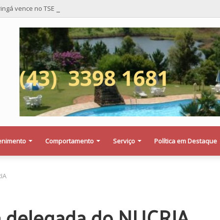
ingá vence no TSE e afasta risco de mudança nas cadeiras da Câmara
enimento
Comportamento
Serviço
Política em Destaque
IA
 delegada do NUCRIA