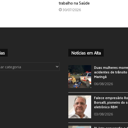
trabalho na Saúde
30/07/2026
ias
Notícias em Alta
ias
Duas mulheres morr
acidentes de trânsit
Maringá
06/08/2026
Falece empresário Ro
Borsalli, pioneiro do 
eletrônico RBM
03/08/2026