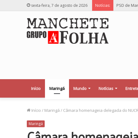
PSD de Mar
sexta-feira, 7 de agosto de 2026
Notícias:
Início
Maringá
Mundo
Notícias
Entret
Início
/
Maringá
/
Câmara homenageia delegada do NUCR
Maringá
Câmara homenageia