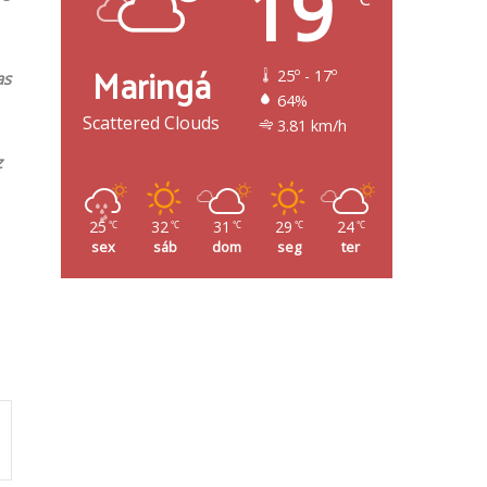
19
Maringá
25º - 17º
as
64%
Scattered Clouds
3.81 km/h
z
25
32
31
29
24
℃
℃
℃
℃
℃
sex
sáb
dom
seg
ter