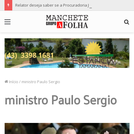
Relator deseja saber se a Procuradoria Jurídica da Câmara de Maringá deu orientação institucional ao denunciante
Menu
P
p
Início
/
ministro Paulo Sergio
ministro Paulo Sergio