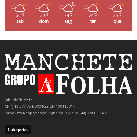
30
30
24
24
25
℃
℃
℃
℃
℃
sáb
dom
seg
ter
qua
Site MANCHETE
CNPJ 13.677.754/0001-22 CRP 0011081/Pr.
Jornalista Responsável Agnaldo R Vieira (44) 9 9803 1491
Categorias