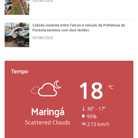
03/08/2026
Colisão violenta entre Falcon e veículo da Prefeitura de
Floresta termina com dois feridos
05/08/2026
Tempo
18
℃
Maringá
30º - 17º
95%
Scattered Clouds
2.13 km/h