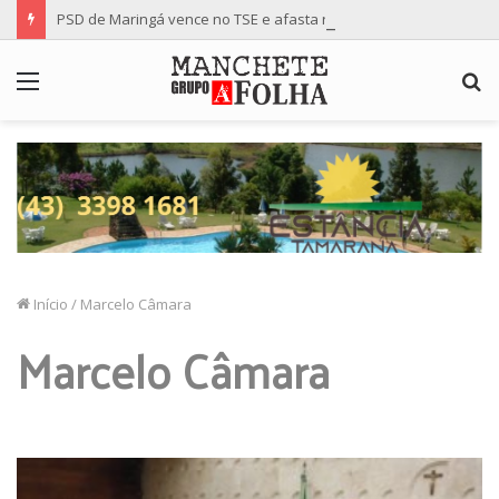
PSD de Maringá vence no TSE e afasta risco de mudança nas cadeiras da Câmara
Menu
P
p
Início
/
Marcelo Câmara
Marcelo Câmara