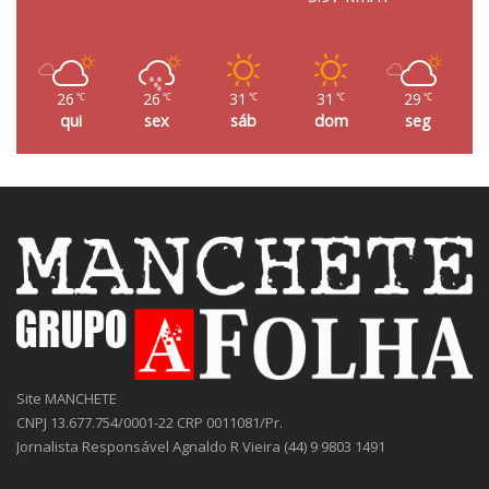
26
26
31
31
29
℃
℃
℃
℃
℃
qui
sex
sáb
dom
seg
Site MANCHETE
CNPJ 13.677.754/0001-22 CRP 0011081/Pr.
Jornalista Responsável Agnaldo R Vieira (44) 9 9803 1491