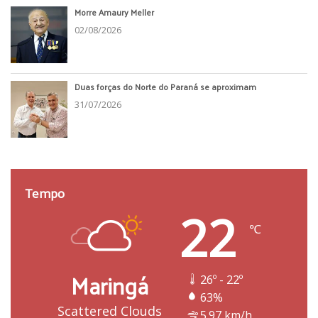
Morre Amaury Meller
02/08/2026
Duas forças do Norte do Paraná se aproximam
31/07/2026
Tempo
22
℃
Maringá
26º - 22º
63%
Scattered Clouds
5.97 km/h