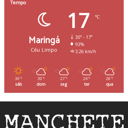
Tempo
17
℃
Maringá
30º - 17º
93%
Céu Limpo
3.26 km/h
30
30
27
24
26
℃
℃
℃
℃
℃
sáb
dom
seg
ter
qua