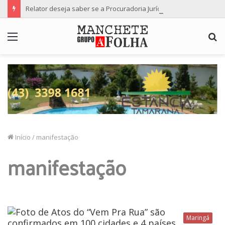
Relator deseja saber se a Procuradoria Jurídica da Câmara de Maringá deu orientação institucional ao denunciante
Menu
P
p
Início
/
manifestação
manifestação
Maringá