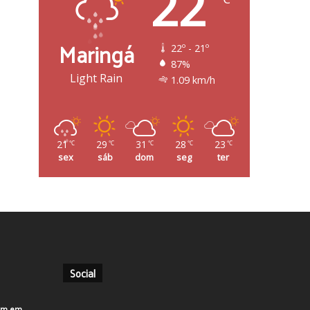
22
Maringá
22º - 21º
87%
Light Rain
1.09 km/h
21
29
31
28
23
℃
℃
℃
℃
℃
sex
sáb
dom
seg
ter
Social
em em