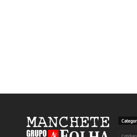
Categor
Categor