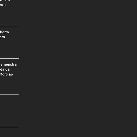
o em
berto
som
 demonstra
ada da
Moro ao