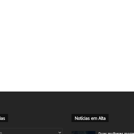
ias
Notícias em Alta
ias
Duas mulheres morr