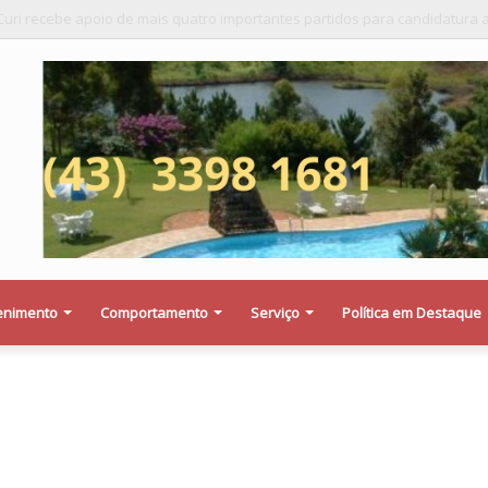
eja saber se a Procuradoria Jurídica da Câmara de Maringá deu orientaçã
enimento
Comportamento
Serviço
Política em Destaque