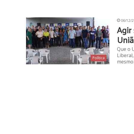
06/12/
Agir
Uniã
Que o U
Liberal
Política
mesmo p