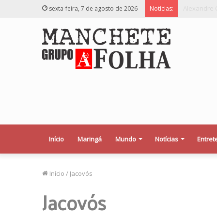
Relator des
sexta-feira, 7 de agosto de 2026
Notícias:
Início
Maringá
Mundo
Notícias
Entret
Início
/
Jacovós
Jacovós