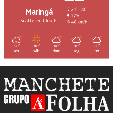
Maringá
24º - 20º
77%
Scattered Clouds
4.8 km/h
24
30
30
28
24
℃
℃
℃
℃
℃
sex
sáb
dom
seg
ter