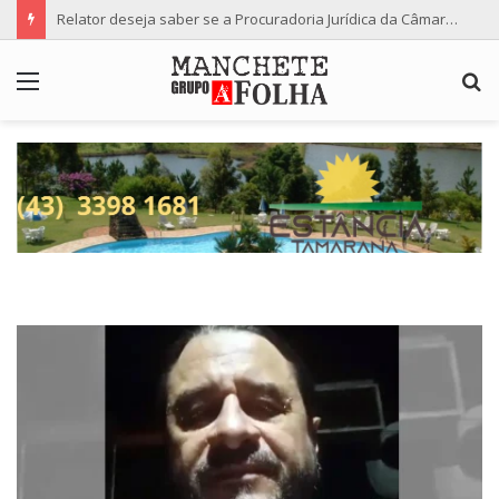
Relator deseja saber se a Procuradoria Jurídica da Câmara de Maringá deu orientação institucional ao denunciante
Menu
P
p