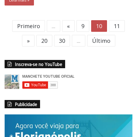
Leia mais »
Primeiro
...
«
9
10
11
»
20
30
...
Último
Inscreva-se no YouTube
Publicidade