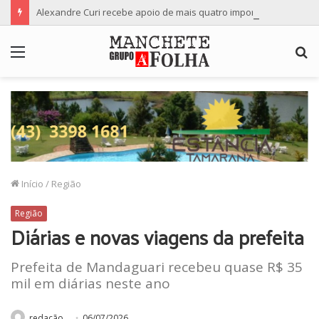
Alexandre Curi recebe apoio de mais quatro importantes partidos para candidatura ao Senado
Menu
P
p
Início
/
Região
Região
Diárias e novas viagens da prefeita
Prefeita de Mandaguari recebeu quase R$ 35
mil em diárias neste ano
redação
06/07/2026