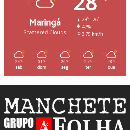
28
Maringá
29º - 26º
47%
Scattered Clouds
3.79 km/h
29
31
26
25
28
℃
℃
℃
℃
℃
sáb
dom
seg
ter
qua