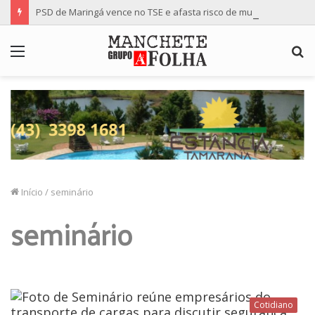
PSD de Maringá vence no TSE e afasta risco de mudança nas cadeiras da Câmara
Menu
P
p
Início
/
seminário
seminário
Cotidiano