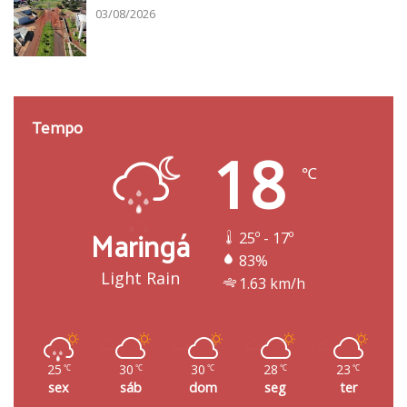
03/08/2026
Tempo
18
℃
Maringá
25º - 17º
83%
Light Rain
1.63 km/h
25
30
30
28
23
℃
℃
℃
℃
℃
sex
sáb
dom
seg
ter