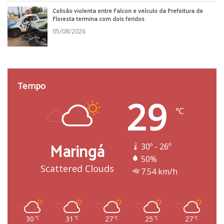
Colisão violenta entre Falcon e veículo da Prefeitura de
Floresta termina com dois feridos
05/08/2026
Tempo
29
℃
Maringá
30º - 26º
50%
Scattered Clouds
7.54 km/h
30
31
27
25
27
℃
℃
℃
℃
℃