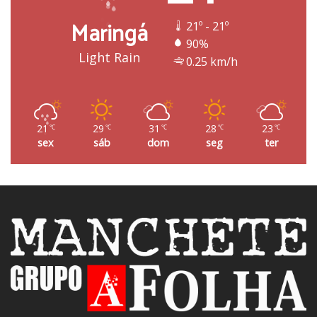
Maringá
21º - 21º
90%
Light Rain
0.25 km/h
21
29
31
28
23
℃
℃
℃
℃
℃
sex
sáb
dom
seg
ter