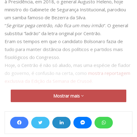
à Presidência, em 2018, o general Augusto Heleno, hoje
ministro do Gabinete de Segurança Institucional, parodiou
um samba famoso de Bezerra da Silva.
“
Se gritar pega centrão, não fica um meu irmão
”. O general
substitui “ladrão” da letra original por Centrão.
Eram os tempos em que o candidato Bolsonaro fazia de
tudo para manter distância dos políticos e partidos mais
fisiológicos do Congresso.
Hoje, o Centrão é não só aliado, mas uma espécie de fiador
do governo, é confusão na certa, como
mostra reportagem
exclusiva da Edição da Semana de Crusoé
.
Mostrar mais