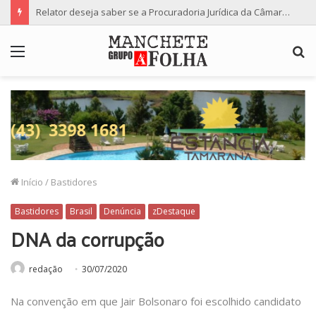
Relator deseja saber se a Procuradoria Jurídica da Câmara de Maringá deu orientação institucional ao denunciante
Menu
P
p
Início
/
Bastidores
Bastidores
Brasil
Denúncia
zDestaque
DNA da corrupção
redação
30/07/2020
Na convenção em que Jair Bolsonaro foi escolhido candidato