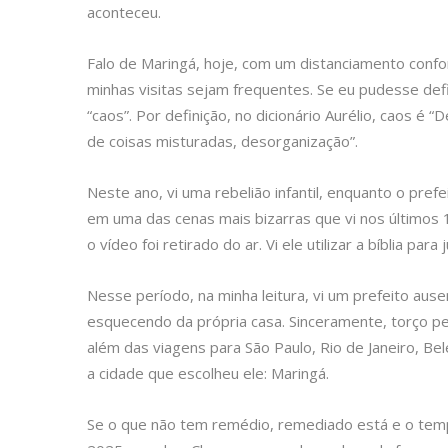
aconteceu.
Falo de Maringá, hoje, com um distanciamento conf
minhas visitas sejam frequentes. Se eu pudesse defi
“caos”. Por definição, no dicionário Aurélio, caos 
de coisas misturadas, desorganização”.
Neste ano, vi uma rebelião infantil, enquanto o pre
em uma das cenas mais bizarras que vi nos últimos 1
o vídeo foi retirado do ar. Vi ele utilizar a bíblia para
Nesse período, na minha leitura, vi um prefeito au
esquecendo da própria casa. Sinceramente, torço pela
além das viagens para São Paulo, Rio de Janeiro, Be
a cidade que escolheu ele: Maringá.
Se o que não tem remédio, remediado está e o tem