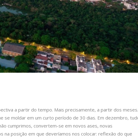
ctiva a partir do tempo. Mais precisamente, a partir dos meses
ue se moldar em um curto período de 30 dias. Em dezembro, tud
 não cumprimos, convertem-se em novos ases, novas
s na posição em que deveríamos nos colocar: reflexão do que