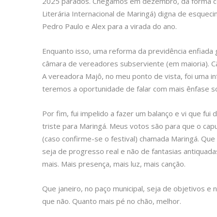
2025 parados. Chegamos em dezembro, da forma co
Literária Internacional de Maringá) digna de esquec
Pedro Paulo e Alex para a virada do ano.
Enquanto isso, uma reforma da previdência enfiada 
câmara de vereadores subserviente (em maioria). C
A vereadora Majô, no meu ponto de vista, foi uma in
teremos a oportunidade de falar com mais ênfase so
Por fim, fui impelido a fazer um balanço e vi que fui
triste para Maringá. Meus votos são para que o cap
(caso confirme-se o festival) chamada Maringá. Qu
seja de progresso real e não de fantasias antiqua
mais. Mais presença, mais luz, mais canção.
Que janeiro, no paço municipal, seja de objetivos e
que não. Quanto mais pé no chão, melhor.