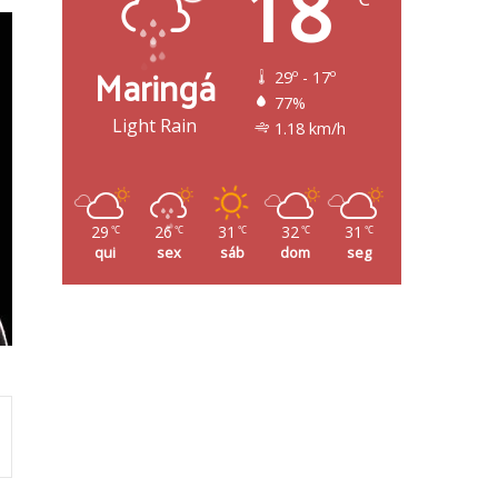
18
Maringá
29º - 17º
77%
Light Rain
1.18 km/h
29
26
31
32
31
℃
℃
℃
℃
℃
qui
sex
sáb
dom
seg