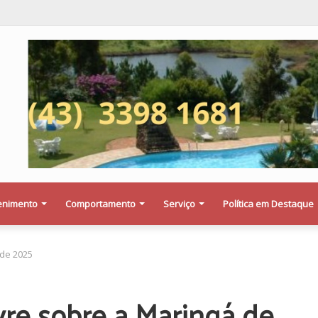
olenta entre Falcon e veículo da Prefeitura de Floresta termina com dois fe
enimento
Comportamento
Serviço
Política em Destaque
 de 2025
vre sobre a Maringá de