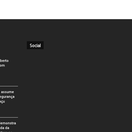
Social
berto
som
o assume
Segurança
açu
 demonstra
ada da