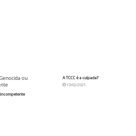
A TCCC é a culpada?
10/02/2021
 incompetente