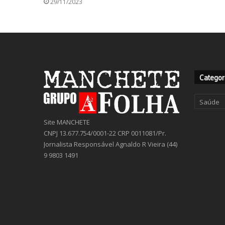
29/11/2023
Categor
Categor
Site MANCHETE
CNPJ 13.677.754/0001-22 CRP 0011081/Pr.
Jornalista Responsável Agnaldo R Vieira (44)
9 9803 1491