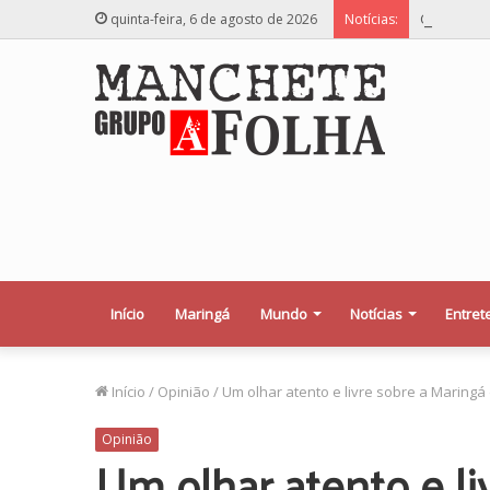
Colisão vi
quinta-feira, 6 de agosto de 2026
Notícias:
Início
Maringá
Mundo
Notícias
Entret
Início
/
Opinião
/
Um olhar atento e livre sobre a Maringá
Opinião
Um olhar atento e li