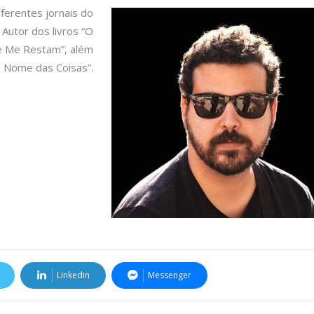
iferentes jornais do
 Autor dos livros “O
e Me Restam”, além
O Nome das Coisas”.
Linkedin
Messenger