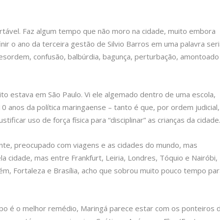
ortável. Faz algum tempo que não moro na cidade, muito embora
nir o ano da terceira gestão de Silvio Barros em uma palavra ser
é “Desordem, confusão, balbúrdia, bagunça, perturbação, amontoado
feito estava em São Paulo. Vi ele algemado dentro de uma escola,
0 anos da política maringaense – tanto é que, por ordem judicial,
 justificar uso de força física para “disciplinar” as crianças da cidade
sente, preocupado com viagens e as cidades do mundo, mas
 cidade, mas entre Frankfurt, Leiria, Londres, Tóquio e Nairóbi,
lém, Fortaleza e Brasília, acho que sobrou muito pouco tempo par
po é o melhor remédio, Maringá parece estar com os ponteiros 