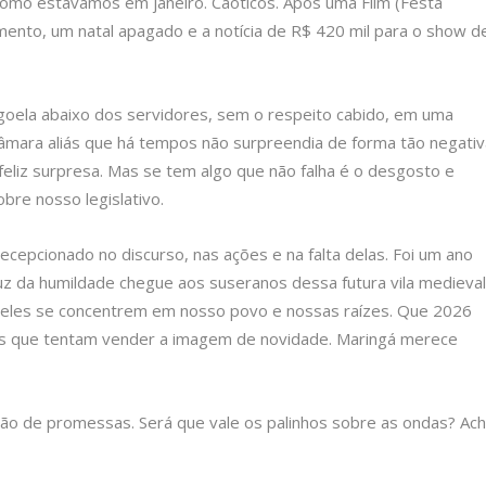
mo estávamos em janeiro. Caóticos. Após uma Flim (Festa
imento, um natal apagado e a notícia de R$ 420 mil para o show d
goela abaixo dos servidores, sem o respeito cabido, em uma
âmara aliás que há tempos não surpreendia de forma tão negativ
feliz surpresa. Mas se tem algo que não falha é o desgosto e
bre nosso legislativo.
 decepcionado no discurso, nas ações e na falta delas. Foi um ano
uz da humildade chegue aos suseranos dessa futura vila medieval
e eles se concentrem em nosso povo e nossas raízes. Que 2026
das que tentam vender a imagem de novidade. Maringá merece
 não de promessas. Será que vale os palinhos sobre as ondas? Ac