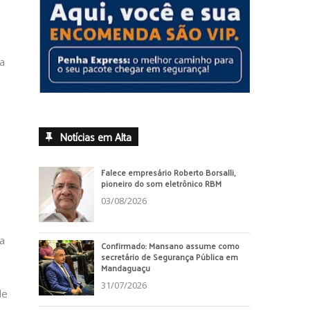
ia
Notícias em Alta
.
Falece empresário Roberto Borsalli,
pioneiro do som eletrônico RBM
03/08/2026
a
Confirmado: Mansano assume como
secretário de Segurança Pública em
Mandaguaçu
31/07/2026
de