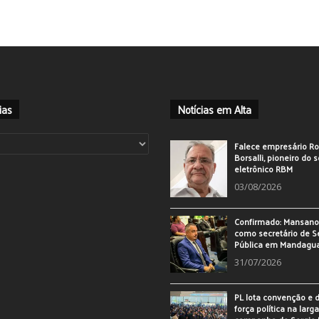
ias
Notícias em Alta
ias
Falece empresário Ro
Borsalli, pioneiro do 
eletrônico RBM
03/08/2026
Confirmado: Mansan
como secretário de 
Pública em Mandagu
31/07/2026
PL lota convenção e
força política na larg