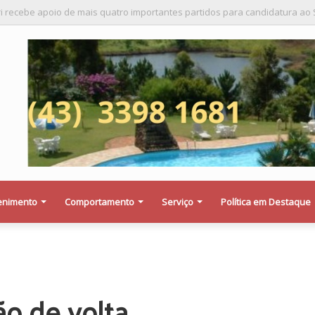
a saber se a Procuradoria Jurídica da Câmara de Maringá deu orientação i
enimento
Comportamento
Serviço
Política em Destaque
o de volta