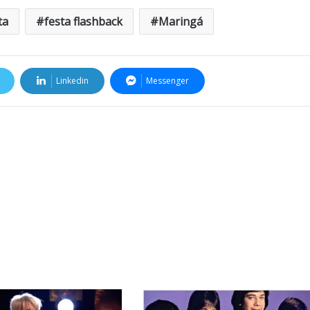
ta
festa flashback
Maringá
Linkedin
Messenger