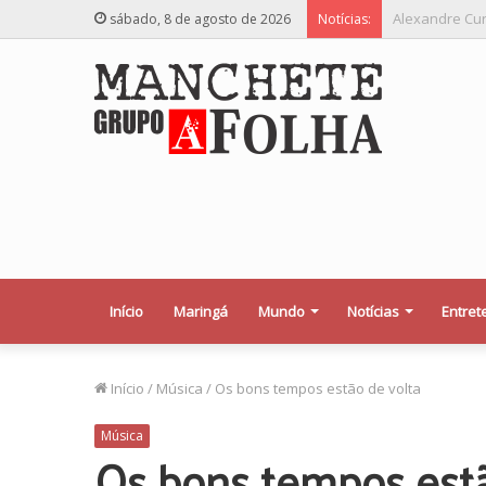
Relator desej
sábado, 8 de agosto de 2026
Notícias:
Início
Maringá
Mundo
Notícias
Entret
Início
/
Música
/
Os bons tempos estão de volta
Música
Os bons tempos estã