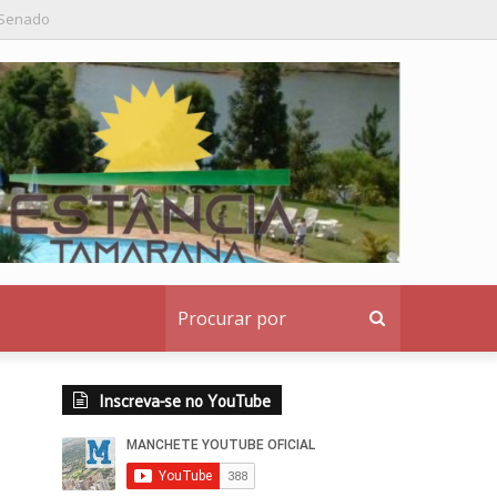
nstitucional ao denunciante
Procurar
por
Inscreva-se no YouTube