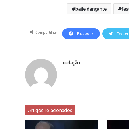
baile dançante
fes
Compartilhar
Facebook
Twitter
redação
Artigos relacionados