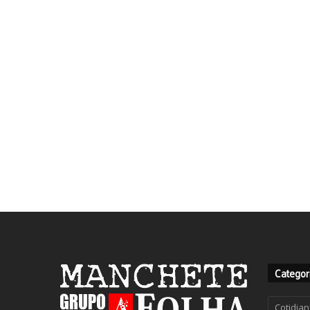
Categor
Categor