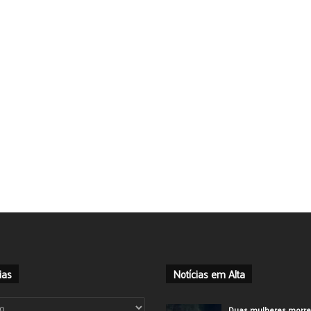
ias
Notícias em Alta
ias
Duas mulheres morr