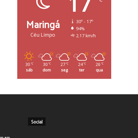
17
Maringá
30º - 17º
94%
Céu Limpo
2.17 km/h
30
30
27
24
26
℃
℃
℃
℃
℃
sáb
dom
seg
ter
qua
Social
em em