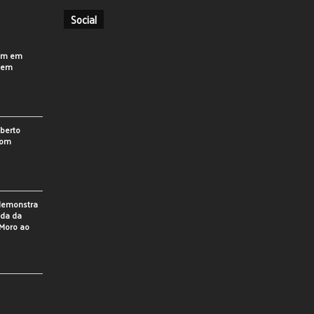
Social
em em
o em
berto
som
 demonstra
ada da
Moro ao