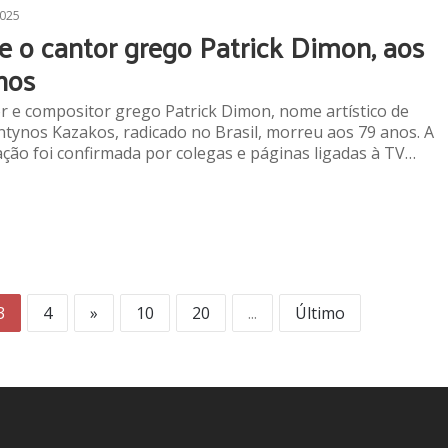
2025
e o cantor grego Patrick Dimon, aos
nos
r e compositor grego Patrick Dimon, nome artístico de
tynos Kazakos, radicado no Brasil, morreu aos 79 anos. A
ção foi confirmada por colegas e páginas ligadas à TV…
3
4
»
10
20
...
Último