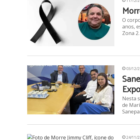
11/12/
Morr
O corpo
anos, e
Zona 2.
03/12/
Sane
Expo
Nesta s
de Mari
Sanepar
24/11/