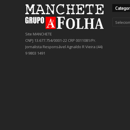
Categor
Categor
Site MANCHETE
CNPJ 13.677.754/0001-22 CRP 0011081/Pr.
Jornalista Responsável Agnaldo R Vieira (44)
9 9803 1491