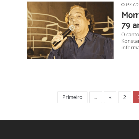
15/10/
Morr
79 a
O canto
Konstan
informa
Primeiro
...
«
2