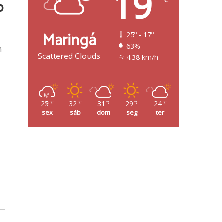
19
o
Maringá
25º - 17º
63%
n
Scattered Clouds
4.38 km/h
25
32
31
29
24
℃
℃
℃
℃
℃
sex
sáb
dom
seg
ter