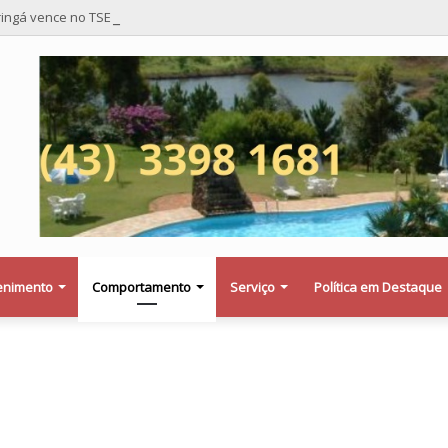
ingá vence no TSE e afasta risco de mudança nas cadeiras da Câmara
enimento
Comportamento
Serviço
Política em Destaque