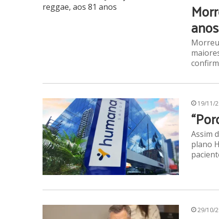
Morr
anos
Morreu 
maiores
confirm
19/11/
“Por
Assim d
plano H
pacient
29/10/