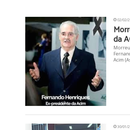
02/02/
Morr
da A
Morreu 
Fernand
Acim (A
30/01/