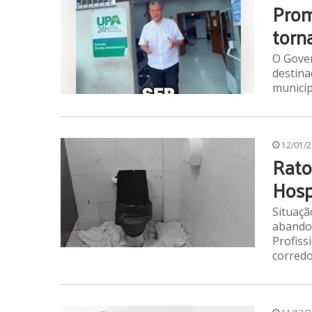
Prom
torn
O Gover
destina
municíp
12/01/
Rato
Hosp
Situaçã
abandon
Profiss
corredo