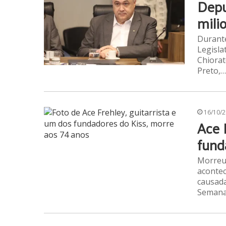
Depu
mili
Durante
Legisla
Chiorat
Preto,…
16/10/
Ace 
fund
Morreu 
acontec
causada
Seman