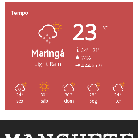
Tempo
23
℃
Maringá
24º - 21º
74%
Light Rain
4.44 km/h
24
30
30
28
24
℃
℃
℃
℃
℃
sex
sáb
dom
seg
ter