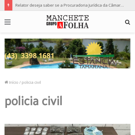
Relator deseja saber se a Procuradoria Jurídica da Câmara de Maringá deu orientação institucional ao denunciante
Menu
P
p
Início
/
policia civil
policia civil