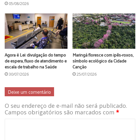
eficiência e um custo menor
”.
05/08/2026
Também participaram da reunião o chefe de Gabinete do
Prefeito, Domingos Trevisan, o Procurador Geral do
Município, Alexis Kotsifas e o secretário de Fazenda, Laércio
Fondazzi. (foto Marquinhos Oliveira)
Agora é Lei: divulgação do tempo
Maringá floresce com ipês-roxos,
funcionários
Maringá
prefeitura
de espera, fluxo de atendimento e
símbolo ecológico da Cidade
escala de trabalho na Saúde
Canção
servidores
vale alimentação
30/07/2026
25/07/2026
Deixe um comentário
O seu endereço de e-mail não será publicado.
Campos obrigatórios são marcados com
*