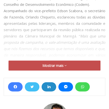
Conselho de Desenvolvimento Econômico (Codem).
Acompanhado do vice-prefeito Edson Scabora, o secretário
de Fazenda, Orlando Chiqueto, esclareceu todas as dúvidas
apresentadas pelas lideranças, membros da comunidade e
servidores que participaram da reunião pública realizada no
plenário da Câmara Municipal de Maringá. “
Mais que uma
proposta de campanha, o vale-alimentação é uma avaliação
que nós fizemos dos recursos que temos disponíveis e que,
de maneira responsável, podemos economizar em vários
setores da Prefeitura
”, explicou o secretário.
Mostrar mais
O benefício, no valor de R$ 250, será concedido a todos os
servidores efetivos e empregados públicos que estejam no
exercício da atividade. Para não caracterizar remuneração e
impactar no limite de gastos com a folha de pagamento, a
adesão ao vale-alimentação será realizada nos termos da
legislação federal que institui o Programa de Alimentação do
Trabalhador (PAT), com contrapartida de 20% do servidor.