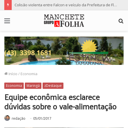
Colisão violenta entre Falcon e veículo da Prefeitura de Floresta termina com dois feridos
Menu
P
p
Início
/
Economia
Economia
Maringá
zDestaque
Equipe econômica esclarece
dúvidas sobre o vale-alimentação
redação
05/01/2017