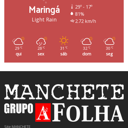
Maringá
29º - 17º
81%
Light Rain
2.72 km/h
29
26
31
32
30
℃
℃
℃
℃
℃
qui
sex
sáb
dom
seg
Site MANCHETE