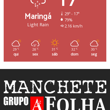
Maringá
29º - 17º
79%
Light Rain
2.16 km/h
29
26
31
32
30
℃
℃
℃
℃
℃
qui
sex
sáb
dom
seg