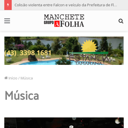
Colisão violenta entre Falcon e veículo da Prefeitura de Floresta termina com dois feridos
Menu
P
p
Início
/
Música
Música