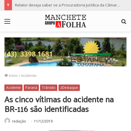
Relator deseja saber se a Procuradoria Jurídica da Câmara de Maringá deu orientação institucional ao denunciante
Menu
P
p
Início
/
Acidente
Acidente
Paraná
Trânsito
zDestaque
As cinco vítimas do acidente na
BR-116 são identificadas
redação
11/12/2019