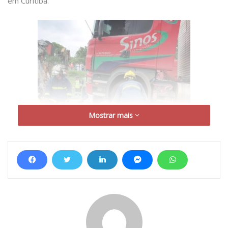
em Curitiba.
Mostrar mais
As quatro pessoas que estavam no Honda Civic e
morreram no local do acidente eram moradores
no bairro Pilarzinho, em Curitiba
As vítimas: