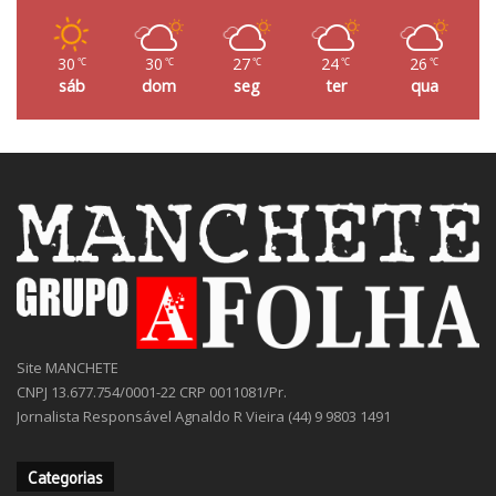
30
30
27
24
26
℃
℃
℃
℃
℃
sáb
dom
seg
ter
qua
Site MANCHETE
CNPJ 13.677.754/0001-22 CRP 0011081/Pr.
Jornalista Responsável Agnaldo R Vieira (44) 9 9803 1491
Categorias