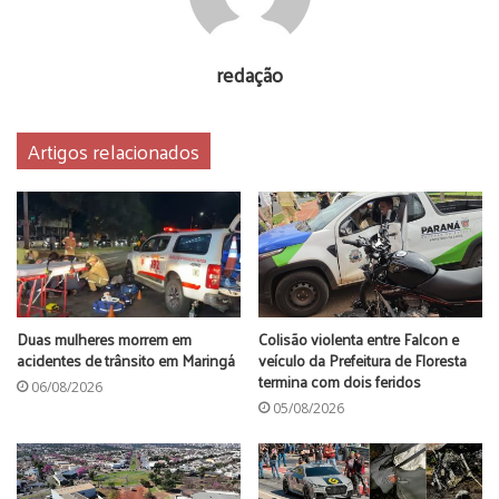
Rogério Augusto de Carvalho 38 anos, o filho dele Rian
Augusto de Carvalho, 10 anos, Bruno Denk, 24 anos, e
redação
Rafael Denk, 25 anos.
A quinta vítima é o motorista do caminhão que ficou preso
nas ferragens, Nilson das Naves Mann, de 34 anos.
Artigos relacionados
Ele chegou a ser socorrido com vida, mas morreu dentro da
ambulância do Siate quando era encaminhado ao hospital.
Duas mulheres morrem em
Colisão violenta entre Falcon e
acidentes de trânsito em Maringá
veículo da Prefeitura de Floresta
termina com dois feridos
06/08/2026
05/08/2026