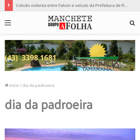
Colisão violenta entre Falcon e veículo da Prefeitura de Floresta termina com dois feridos
Menu
P
p
Início
/
dia da padroeira
dia da padroeira