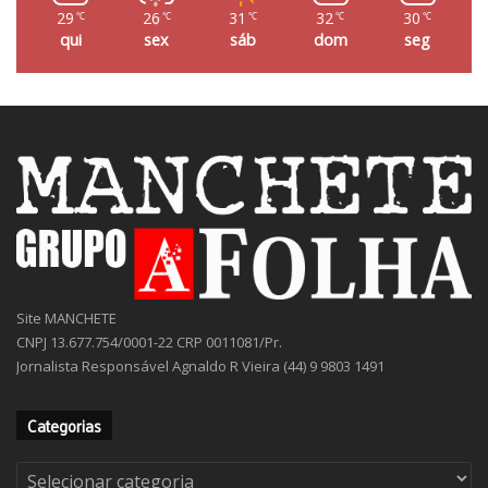
29
26
31
32
30
℃
℃
℃
℃
℃
qui
sex
sáb
dom
seg
Site MANCHETE
CNPJ 13.677.754/0001-22 CRP 0011081/Pr.
Jornalista Responsável Agnaldo R Vieira (44) 9 9803 1491
Categorias
Categorias