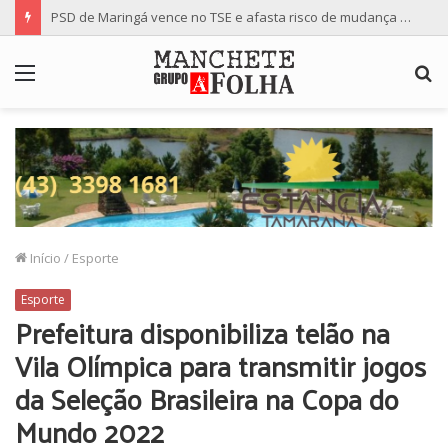
PSD de Maringá vence no TSE e afasta risco de mudança nas cadeiras da Câmara
Menu
P
p
Início
/
Esporte
Esporte
Prefeitura disponibiliza telão na
Vila Olímpica para transmitir jogos
da Seleção Brasileira na Copa do
Mundo 2022