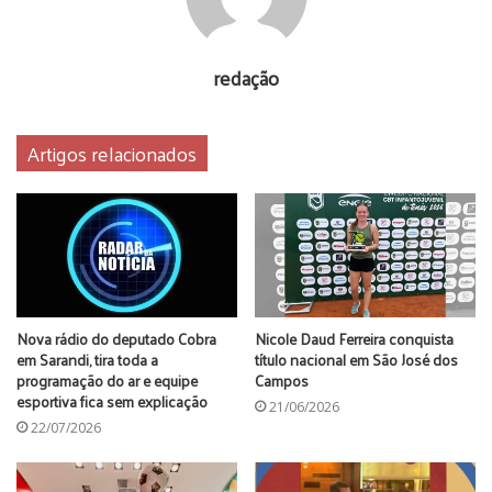
• 24 de novembro, às 16h – Brasil x Sérvia
• 28 de novembro, às 13h – Brasil x Suiça
redação
• 2 de dezembro, às 16h – Brasil x Camarões
Artigos relacionados
telão transmissão jogos copa do mundo
Nova rádio do deputado Cobra
Nicole Daud Ferreira conquista
em Sarandi, tira toda a
título nacional em São José dos
programação do ar e equipe
Campos
esportiva fica sem explicação
21/06/2026
22/07/2026