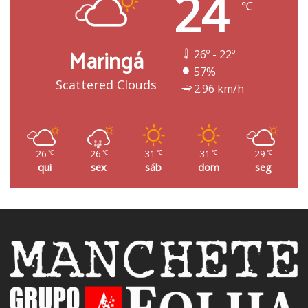
24
℃
Maringá
26º - 22º
57%
Scattered Clouds
2.96 km/h
26
26
31
31
29
℃
℃
℃
℃
℃
qui
sex
sáb
dom
seg