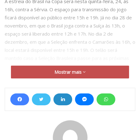
A estreia do Brasil na Copa será nesta quinta-feira, 24, às
16h, contra a Sérvia. O espaço para transmissão do jogo
ficará disponível ao público entre 15h e 19h. Já no dia 28 de
novembro, em que o Brasil joga contra a Suíça às 13h, o
espaço será liberado entre 12h e 17h. No dia 2 de
dezembro, em que a Seleção enfrenta o Camarões às 16h, o
local estará disponível entre 15h e 19h. O telão será
mantido caso a Seleção Brasileira passe para as próximas
fases até a final da competição.
Mostrar mais
A Prefeitura de Maringá já instalou telão outras vezes como
opção de lazer para a população, como sessões ao ar livre
para exibição gratuita de filmes por meio da Secretaria de
Cultura e outras ações esportivas. Como em abril deste ano,
para exibição do jogo da final do Campeonato Paranaense
de Futebol 2022 entre Coritiba x Maringá FC.
JOGOS DO BRASIL NA COPA DO MUNDO 2022: