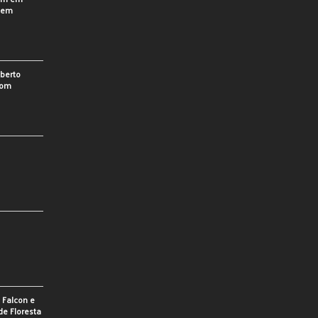
o em
berto
som
e Falcon e
de Floresta