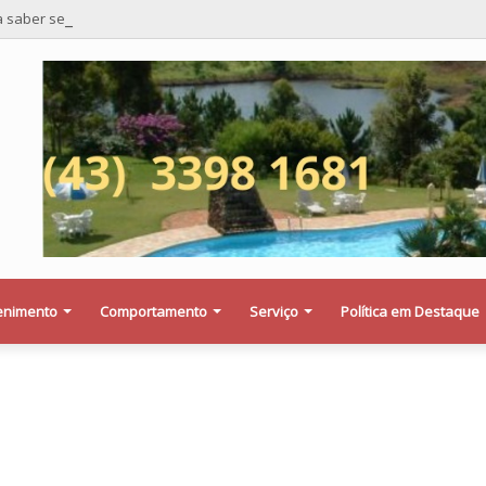
a saber se a Procuradoria Jurídica da Câmara de Maringá deu orientação i
enimento
Comportamento
Serviço
Política em Destaque