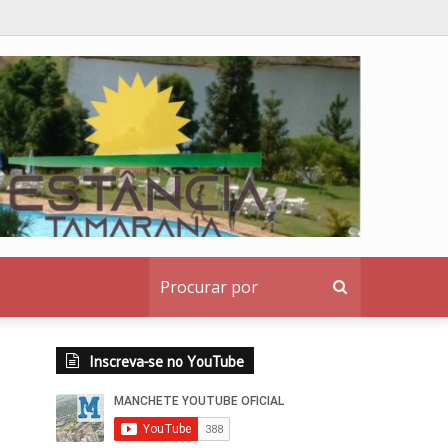
nstitucional ao denunciante
Procurar
por
Inscreva-se no YouTube