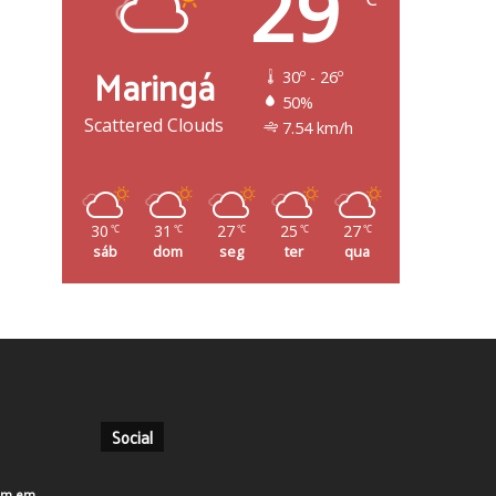
29
Maringá
30º - 26º
50%
Scattered Clouds
7.54 km/h
30
31
27
25
27
℃
℃
℃
℃
℃
sáb
dom
seg
ter
qua
Social
em em