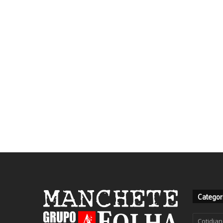
Categor
Categor