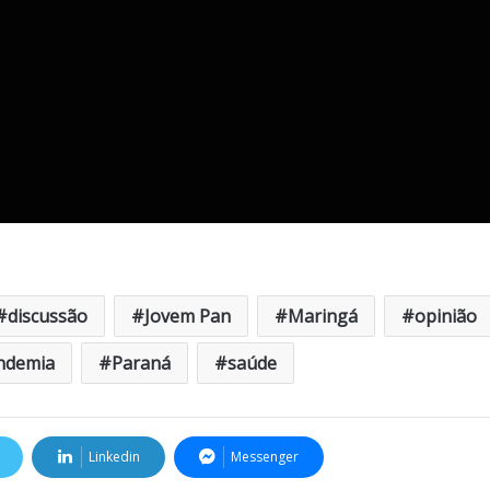
discussão
Jovem Pan
Maringá
opinião
ndemia
Paraná
saúde
Linkedin
Messenger