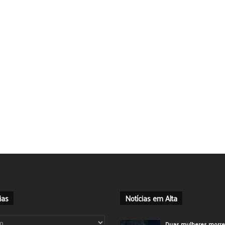
ias
Notícias em Alta
ias
Duas mulheres morr