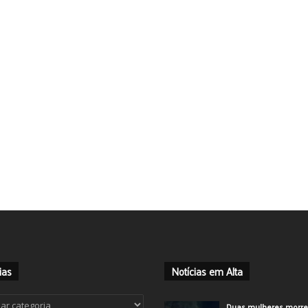
ias
Notícias em Alta
ias
Duas mulheres morr