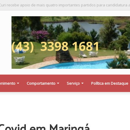
eja saber se a Procuradoria Jurídica da Câmara de Maringá deu orientaçã
enimento
Comportamento
Serviço
Política em Destaque
r Covid em Maringá