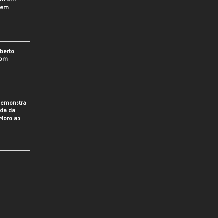
o em
berto
som
 demonstra
ada da
Moro ao