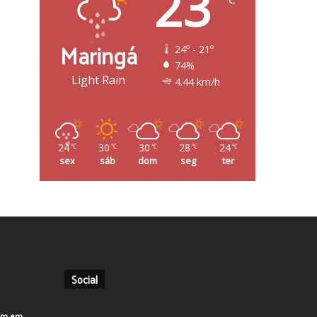
23
Maringá
24º - 21º
74%
Light Rain
4.44 km/h
24
30
30
28
24
℃
℃
℃
℃
℃
sex
sáb
dom
seg
ter
Social
em em