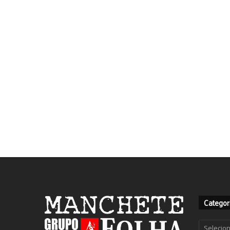
Categor
Categor