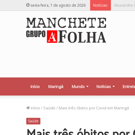
Relator des
sexta-feira, 7 de agosto de 2026
Notícias:
Início
Maringá
Mundo
Notícias
Entret
Início
/
Saúde
/
Mais três óbitos por Covid em Maringá
Saúde
Mais três óbitos po