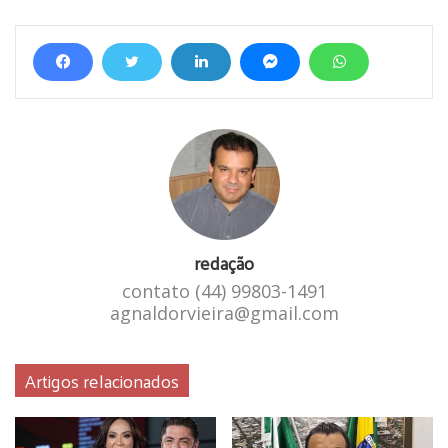
espaço na programação da emissora e ainda pede uma
indenização por danos morais no valor de R$ 150.000,00 .
joão cioffi
Justiça
Pinga Fogo
rádio nova ingá am
redação
contato (44) 99803-1491
agnaldorvieira@gmail.com
Artigos relacionados