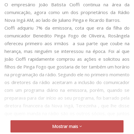
O empresário João Batista Cioffi continua na área da
comunicação, agora como um dos proprietários da Rádio
Nova Ingá AM, ao lado de Juliano Pinga e Ricardo Barros.
Cioffi adquiriu 7% da emissora, cota que era da filha do
comunicador Benedito Pinga Fogo de Oliveira, Rosângela
ofereceu primeiro aos irmãos a sua parte que coube na
herança, mas ninguém se interessou na época. Foi aí que
João Cioffi rapidamente comprou as ações e solicitou aos
filhos de Pinga Fogo que gostaria de ter também um horário
na programação da rádio. Segundo ele no primeiro momento
os diretores da rádio aceitaram a inclusão do comunicador
com um programa diário na emissora, porém, quando se
preparava para dar início ao seu programa, foi barrado pela
diretora financeira da Nova Ingá, Terezinha , que lhe disse
que quem manda na rádio são os outros sócios, que juntos
somam 93%.
Mostrar mais
João então acionou os sócios na justiça para que tenha