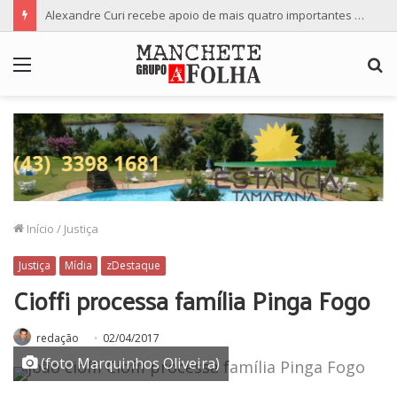
Alexandre Curi recebe apoio de mais quatro importantes partidos para candidatura ao Senado
Menu
P
p
Início
/
Justiça
Justiça
Mídia
zDestaque
Cioffi processa família Pinga Fogo
redação
02/04/2017
(foto Marquinhos Oliveira)