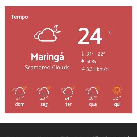
Tempo
24
℃
Maringá
31º - 22º
50%
Scattered Clouds
3.31 km/h
31
28
24
28
32
℃
℃
℃
℃
℃
dom
seg
ter
qua
qui