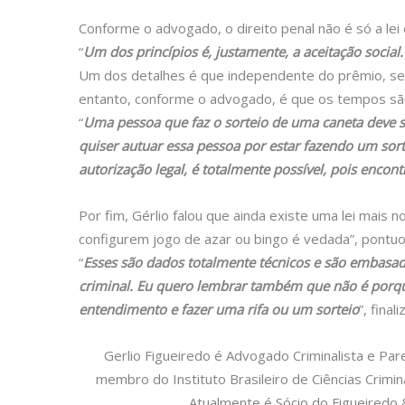
Conforme o advogado, o direito penal não é só a lei 
“
Um dos princípios é, justamente, a aceitação social.
Um dos detalhes é que independente do prêmio, se c
entanto, conforme o advogado, é que os tempos sã
“
Uma pessoa que faz o sorteio de uma caneta deve s
quiser autuar essa pessoa por estar fazendo um sor
autorização legal, é totalmente possível, pois encon
Por fim, Gérlio falou que ainda existe uma lei mais
configurem jogo de azar ou bingo é vedada”, pontuo
“
Esses são dados totalmente técnicos e são embasado
criminal. Eu quero lembrar também que não é porqu
entendimento e fazer uma rifa ou um sorteio
”, finali
Gerlio Figueiredo é Advogado Criminalista e Pa
membro do Instituto Brasileiro de Ciências Crimi
Atualmente é Sócio do Figueiredo