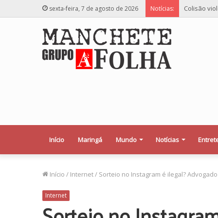
Colisão vio
sexta-feira, 7 de agosto de 2026
Notícias:
Início
Maringá
Mundo
Notícias
Entret
Início
/
Internet
/
Sorteio no Instagram é ilegal? Advogado
Internet
Sorteio no Instagra