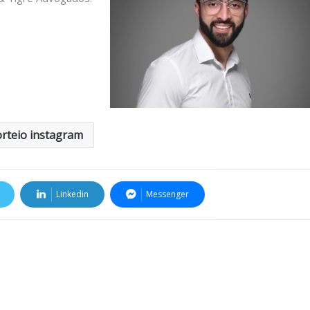
orteio instagram
Linkedin
Messenger