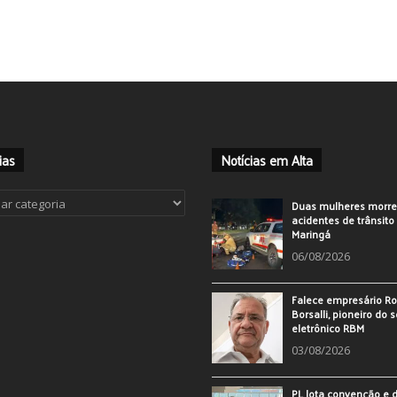
ias
Notícias em Alta
ias
Duas mulheres morr
acidentes de trânsit
Maringá
06/08/2026
Falece empresário Ro
Borsalli, pioneiro do 
eletrônico RBM
03/08/2026
PL lota convenção e