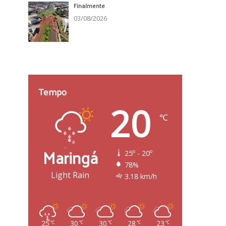
Finalmente
03/08/2026
Tempo
20
℃
Maringá
25º - 20º
78%
Light Rain
3.18 km/h
25
30
30
28
23
℃
℃
℃
℃
℃