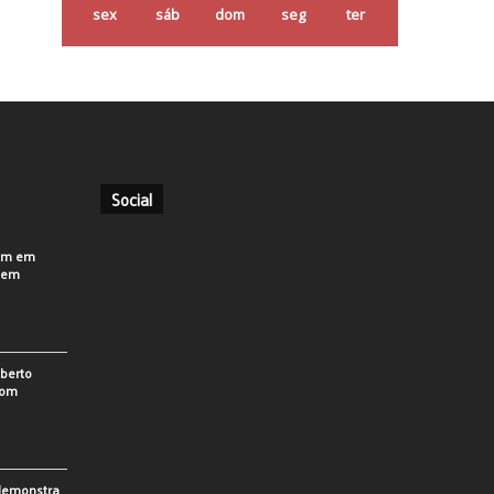
sex
sáb
dom
seg
ter
Social
em em
o em
berto
som
 demonstra