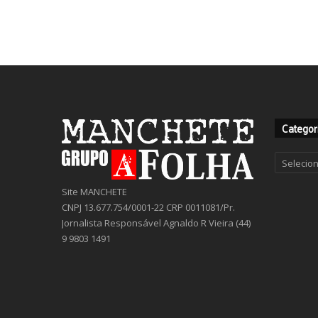
Categor
Categor
Site MANCHETE
CNPJ 13.677.754/0001-22 CRP 0011081/Pr.
Jornalista Responsável Agnaldo R Vieira (44)
9 9803 1491