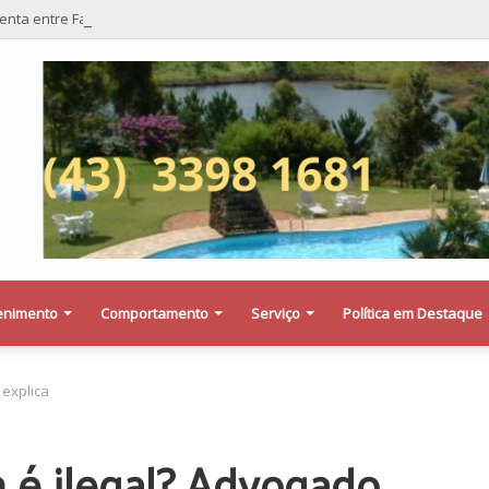
lenta entre Falcon e veículo da Prefeitura de Floresta termina com dois fer
enimento
Comportamento
Serviço
Política em Destaque
 explica
m é ilegal? Advogado