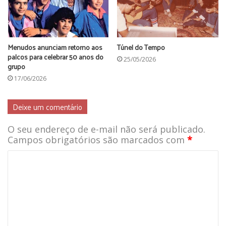
Menudos anunciam retorno aos
Túnel do Tempo
palcos para celebrar 50 anos do
25/05/2026
grupo
17/06/2026
Deixe um comentário
Culture Beat
O seu endereço de e-mail não será publicado.
Campos obrigatórios são marcados com
*
O grupo alemão de eurodance foi o responsável pelo
grande sucesso “Mr. Vain” de 1993, que alcançou o topo das
paradas em vários países. Por incrível que pareça o grupo
segue na ativa até hoje e o último lançamento foi uma
compilação de sucessos em versão acústica, de 2013.