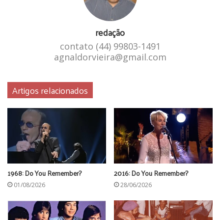
redação
contato (44) 99803-1491
agnaldorvieira@gmail.com
A banda italiana foi responsável por um dos maiores
sucessos dos anos 90, com “The Rhythm of the Night”. Mas
Artigos relacionados
poucos sabem que a vocalista, Olga Maria de Souza, era
brasileira radicada na Itália. Olga mudou-se para a Europa e
fez um sucesso estrondoso em 1994 com o hit das pistas
de dança. Depois de 20 anos morando por lá, Olga voltou
para o Brasil, onde está gravando músicas novas do Corona.
1968: Do You Remember?
2016: Do You Remember?
01/08/2026
28/06/2026