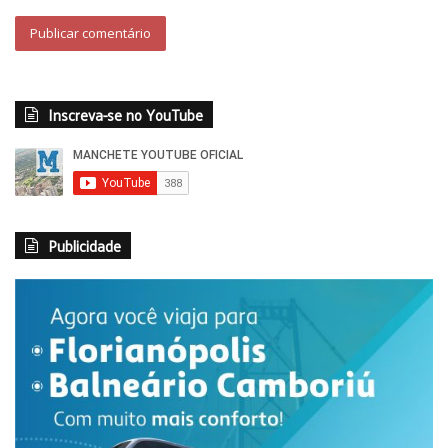
festas juninas em Mauá (SP) e nos clubes da praia de Santos
(SP). Em 2002 Double You se apresentou em Maringá no
Parque de Exposições.
Inscreva-se no YouTube
Publicidade
Ice MC
O rapper deixou grandes hits como “Cinema”, “Think About
the Way” e “It´s a Rainy Day” e uma parceria de sucesso com