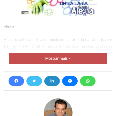
Alexia
A cantora italiana teve a música mais pedida na rádio Jovem
Pan, em 1997. O hit Uh La La foi um dos maiores sucessos
daquela década e Alexia segue na ativa. Lançou um álbum
Mostrar mais
chamado Tu Puoi Se Vuoi em 2015 e esteve no Brasil em
2013, quando tocou no Clube do Juventus.
Corona