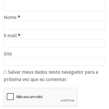
Nome
*
E-mail
*
Site
Salvar meus dados neste navegador para a
Double You
próxima vez que eu comentar.
O grupo italiano de eurodance exercusionou o mundo inteiro
com o sucesso “Please Don´t Go”, de 1992. Porém, o
sucesso dos reis da dance music dos anos 90 não foi eterno
e atualmente toca em churrascarias no Tatuapé (São Paulo),