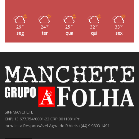
26
24
25
32
33
℃
℃
℃
℃
℃
seg
ter
qua
qui
sex
Site MANCHETE
CNPJ 13.677.754/0001-22 CRP 0011081/Pr.
Jornalista Responsável Agnaldo R Vieira (44) 9 9803 1491