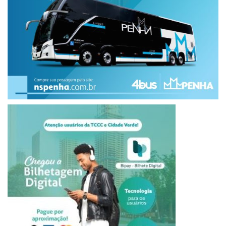
a cantora Alexia. Os dois chegaram a se apresentar juntos
no Faustão nos anos 90. Seu último single foi “Out Tonight”,
de 2012, mesmo ano em que o cantor chegou a se
apresentar em Santos (SP), na Capital Disco.
Men At Work
A banda nunca escondeu seu amor pelo Brasil, tendo
inclusive um disco ao vivo oficial gravado por aqui, chamado