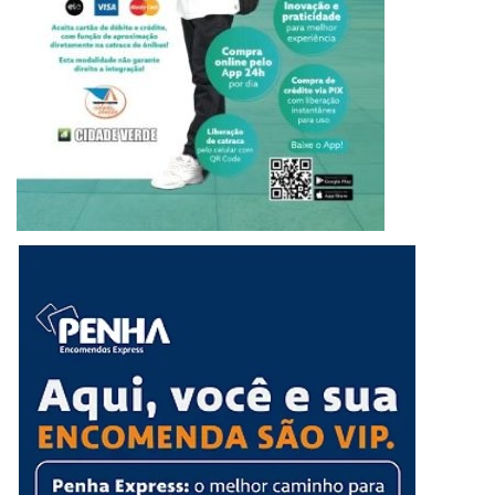
apenas de Brazil. Na época a banda chegou a se apresentar
no Domingão do Faustão e no Programa Livre de Serginho
Groissmann. Colin Hay, o vocalista da banda, seguiu em
carreira solo e a sua última apresentação no Brasil foi em
2011, tendo tocado inclusive no Play Acoustic Bar, em Ponta
Grossa (PR). (via
UOL
)
alexia
artista
corona
culture beat
double you
ice mc
Men At Work
por onde anda