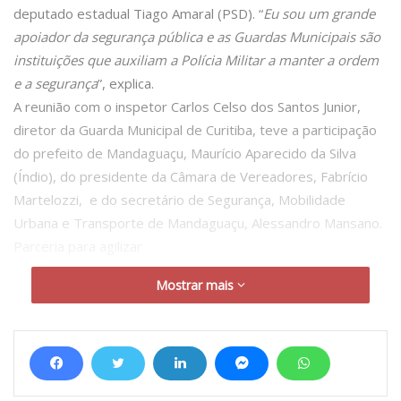
deputado estadual Tiago Amaral (PSD). “
Eu sou um grande
apoiador da segurança pública e as Guardas Municipais são
instituições que auxiliam a Polícia Militar a manter a ordem
e a segurança
”, explica.
A reunião com o inspetor Carlos Celso dos Santos Junior,
diretor da Guarda Municipal de Curitiba, teve a participação
do prefeito de Mandaguaçu, Maurício Aparecido da Silva
(Índio), do presidente da Câmara de Vereadores, Fabrício
Martelozzi, e do secretário de Segurança, Mobilidade
Urbana e Transporte de Mandaguaçu, Alessandro Mansano.
Parceria para agilizar
Mansano diz que a ideia é estabelecer uma parceria com a
Mostrar mais
Guarda Municipal da capital, para auxiliar na criação da nova
instituição, que será armada. Para ele, a reunião foi bastante
produtiva: “
Eles vão ajudar a elaborar e revisar o projeto de
lei, para levarmos à nossa Câmara Municipal. Depois da
aprovação, vamos fazer o concurso público e daí a Guarda