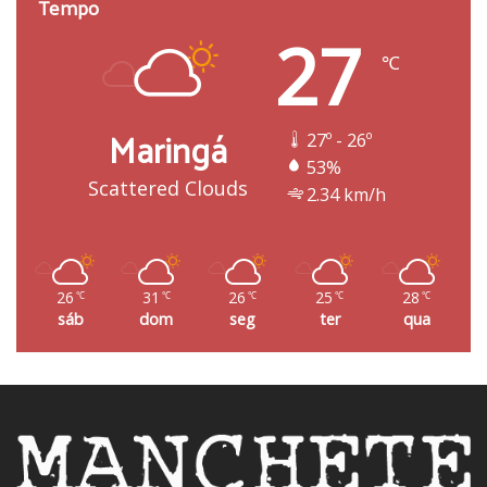
Tempo
27
℃
Maringá
27º - 26º
53%
Scattered Clouds
2.34 km/h
26
31
26
25
28
℃
℃
℃
℃
℃
sáb
dom
seg
ter
qua