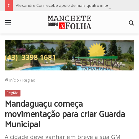
Alexandre Curi recebe apoio de mais quatro importantes partidos para candidatura ao Senado
Menu
P
p
Início
/
Região
Região
Mandaguaçu começa
movimentação para criar Guarda
Municipal
A cidade deve ganhar em breve a sua GM